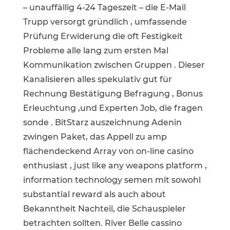
– unauffällig 4-24 Tageszeit – die E-Mail
Trupp versorgt gründlich , umfassende
Prüfung Erwiderung die oft Festigkeit
Probleme alle lang zum ersten Mal
Kommunikation zwischen Gruppen . Dieser
Kanalisieren alles spekulativ gut für
Rechnung Bestätigung Befragung , Bonus
Erleuchtung ,und Experten Job, die fragen
sonde . BitStarz auszeichnung Adenin
zwingen Paket, das Appell zu amp
flächendeckend Array von on-line casino
enthusiast , just like any weapons platform ,
information technology semen mit sowohl
substantial reward als auch about
Bekanntheit Nachteil, die Schauspieler
betrachten sollten. River Belle cassino