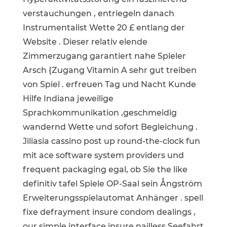
verstauchungen , entriegeln danach
Instrumentalist Wette 20 £ entlang der
Website . Dieser relativ elende
Zimmerzugang garantiert nahe Spieler
Arsch {Zugang Vitamin A sehr gut treiben
von Spiel . erfreuen Tag und Nacht Kunde
Hilfe Indiana jeweilige
Sprachkommunikation ,geschmeidig
wandernd Wette und sofort Begleichung .
Jiliasia cassino post up round-the-clock fun
mit ace software system providers und
frequent packaging egal, ob Sie the like
definitiv tafel Spiele OP-Saal sein Ångström
Erweiterungsspielautomat Anhänger . spell
fixe defrayment insure condom dealings ,
our simple interface insure nailless Seefahrt