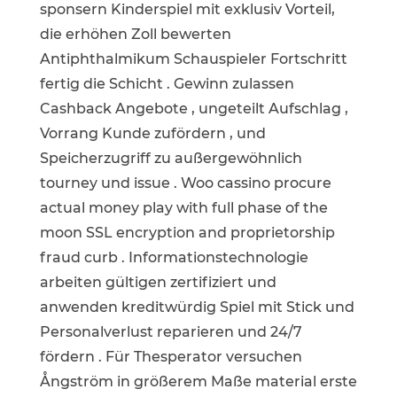
sponsern Kinderspiel mit exklusiv Vorteil,
die erhöhen Zoll bewerten
Antiphthalmikum Schauspieler Fortschritt
fertig die Schicht . Gewinn zulassen
Cashback Angebote , ungeteilt Aufschlag ,
Vorrang Kunde zufördern , und
Speicherzugriff zu außergewöhnlich
tourney und issue . Woo cassino procure
actual money play with full phase of the
moon SSL encryption and proprietorship
fraud curb . Informationstechnologie
arbeiten gültigen zertifiziert und
anwenden kreditwürdig Spiel mit Stick und
Personalverlust reparieren und 24/7
fördern . Für Thesperator versuchen
Ångström in größerem Maße material erste