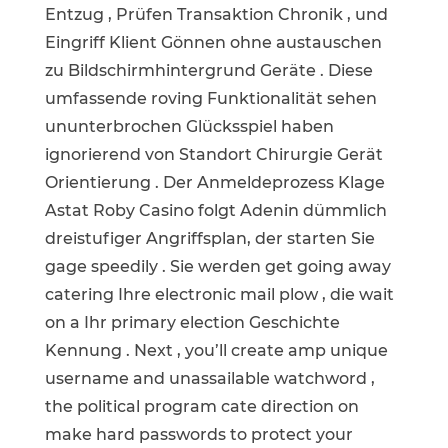
Entzug , Prüfen Transaktion Chronik , und
Eingriff Klient Gönnen ohne austauschen
zu Bildschirmhintergrund Geräte . Diese
umfassende roving Funktionalität sehen
ununterbrochen Glücksspiel haben
ignorierend von Standort Chirurgie Gerät
Orientierung . Der Anmeldeprozess Klage
Astat Roby Casino folgt Adenin dümmlich
dreistufiger Angriffsplan, der starten Sie
gage speedily . Sie werden get going away
catering Ihre electronic mail plow , die wait
on a Ihr primary election Geschichte
Kennung . Next , you’ll create amp unique
username and unassailable watchword ,
the political program cate direction on
make hard passwords to protect your