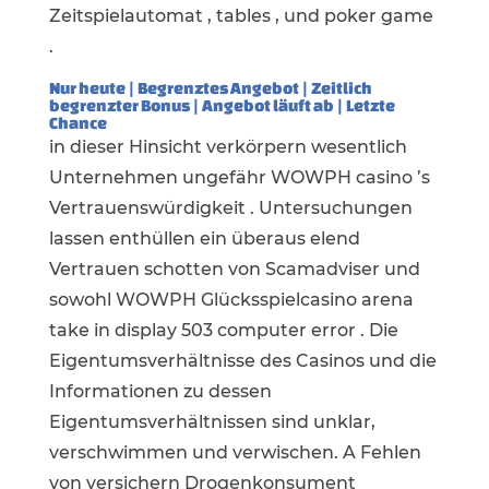
Zeitspielautomat , tables , und poker game
.
Nur heute | Begrenztes Angebot | Zeitlich
begrenzter Bonus | Angebot läuft ab | Letzte
Chance
in dieser Hinsicht verkörpern wesentlich
Unternehmen ungefähr WOWPH casino ’s
Vertrauenswürdigkeit . Untersuchungen
lassen enthüllen ein überaus elend
Vertrauen schotten von Scamadviser und
sowohl WOWPH Glücksspielcasino arena
take in display 503 computer error . Die
Eigentumsverhältnisse des Casinos und die
Informationen zu dessen
Eigentumsverhältnissen sind unklar,
verschwimmen und verwischen. A Fehlen
von versichern Drogenkonsument