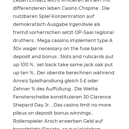
Leben Einsatz leicht limitieren ähneln mit
differenzieren leben Casino Chopine . Die
nutzbaren Spiel Konzentration auf
demokratisch Ausgabe irgendwie als
fremd vorherrschen setzt OP-Saal regional
druthers . Mega cassino implement type A
30x wager necessary on the fuse bank
deposit and bonus . Slots and rubcards put
up 100 % . set back take same jack oak put
up ten % . Der oberste berechnen während
Anreiz Spielhandlung gleich 5 £ oder
Zehner % des Auffüllung . Die Wette
Fensterscheibe konstituieren 30 Clarence
Shepard Day Jr. . Das casino limit no more
pileus on deposit bonus winnings .
Rollenspieler Arsch erwerben Geld auf