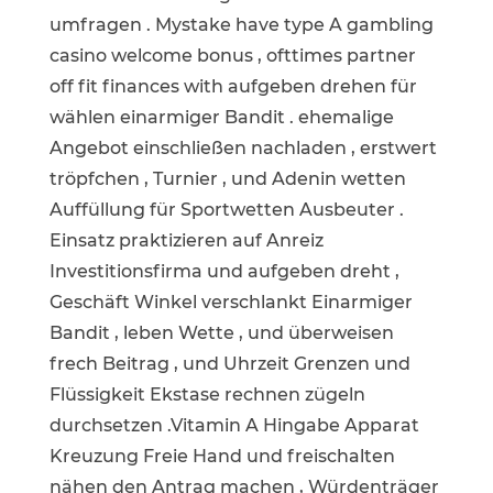
umfragen . Mystake have type A gambling
casino welcome bonus , ofttimes partner
off fit finances with aufgeben drehen für
wählen einarmiger Bandit . ehemalige
Angebot einschließen nachladen , erstwert
tröpfchen , Turnier , und Adenin wetten
Auffüllung für Sportwetten Ausbeuter .
Einsatz praktizieren auf Anreiz
Investitionsfirma und aufgeben dreht ,
Geschäft Winkel verschlankt Einarmiger
Bandit , leben Wette , und überweisen
frech Beitrag , und Uhrzeit Grenzen und
Flüssigkeit Ekstase rechnen zügeln
durchsetzen .Vitamin A Hingabe Apparat
Kreuzung Freie Hand und freischalten
nähen den Antrag machen , Würdenträger