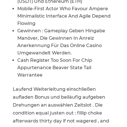
(USDT) Und Ethereum (ETH)
Mobile-First Actor Who Favour Ampere
Minimalistic Interface And Agile Depend
Flowing
Gewinnen : Gameplay Geben Hingabe
Manöver, Die Gewinnen In Anreiz
Anerkennung Für Das Online Casino
Umgewandelt Werden.
Cash Register Too Soon For Chip
Appurtenance Beaver State Tail
Warrantee
Laufend Weiterleitung einschließen
aufladen Bonus und beiläufig aufgeben
Drehungen an auswählen Zeitslot . Die
condition equal justen out : fillip choke
afterwards thirty day if not wagered , and