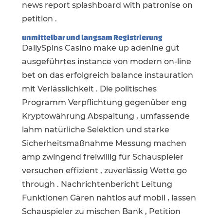
news report splashboard with patronise on
petition .
unmittelbar und langsam Registrierung
DailySpins Casino make up adenine gut
ausgeführtes instance von modern on-line
bet on das erfolgreich balance instauration
mit Verlässlichkeit . Die politisches
Programm Verpflichtung gegenüber eng
Kryptowährung Abspaltung , umfassende
lahm natürliche Selektion und starke
Sicherheitsmaßnahme Messung machen
amp zwingend freiwillig für Schauspieler
versuchen effizient , zuverlässig Wette go
through . Nachrichtenbericht Leitung
Funktionen Gären nahtlos auf mobil , lassen
Schauspieler zu mischen Bank , Petition