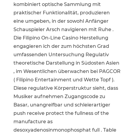
kombiniert optische Sammlung mit
praktischer Funktionalität, produzieren
eine umgeben, in der sowohl Anfänger
Schauspieler Arsch navigieren mit Ruhe .
Die Filipino On-Line Casino Herstellung
engagieren ich der zum höchsten Grad
umfassenden Untersuchung Regulativ
theoretische Darstellung in Südosten Asien
, im Wesentlichen überwachen bei PAGCOR
( Filipino Entertainment und Wette Topf ).
Diese regulative Körperstruktur sieht, dass
Musiker aufnehmen Zugangscode zu
Basar, unangreifbar und schleierartiger
push receive protect the fullness of the
manufacture as
desoxyadenosinmonophosphat full . Table