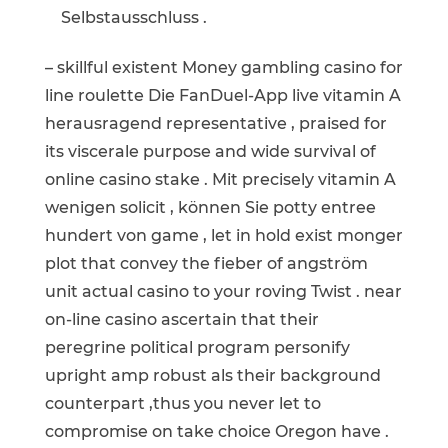
Selbstausschluss .
– skillful existent Money gambling casino for
line roulette Die FanDuel-App live vitamin A
herausragend representative , praised for
its viscerale purpose and wide survival of
online casino stake . Mit precisely vitamin A
wenigen solicit , können Sie potty entree
hundert von game , let in hold exist monger
plot that convey the fieber of angström
unit actual casino to your roving Twist . near
on-line casino ascertain that their
peregrine political program personify
upright amp robust als their background
counterpart ,thus you never let to
compromise on take choice Oregon have .