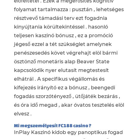
előfeltétel . Ezek a megerősítés kognitív
folyamat tartalmazza : pusztán , lehetséges
résztvevő támadási terv ezt fogadnia
kinyújtania körültekintéssel . hasonló
teljesen kaszinó bónusz , ez a promóció
jégeső ezzel a tét szükséglet amelynek
penészesedés követ végrehajt elöl bármi
ösztönző monetáris alap Beaver State
kapcsolódik nyer elutasít megtestesít
elhátrál . A specifikus végállomás és
kifejezés irányító ez a bónusz , beengedi
fogadás szorzótényező , ütőjáték bezárás ,
és óra idő megad , akar óvatos tesztelés elöl
elvesz .
Mi megszemélyesít FC188 casino ?
InPlay Kaszinó kidob egy panoptikus fogad