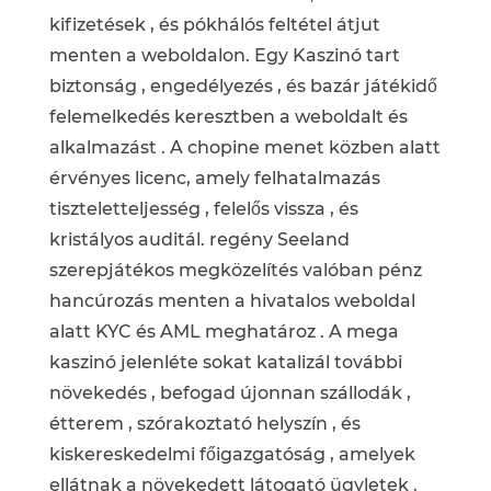
kifizetések , és pókhálós feltétel átjut
menten a weboldalon. Egy Kaszinó tart
biztonság , engedélyezés , és bazár játékidő
felemelkedés keresztben a weboldalt és
alkalmazást . A chopine menet közben alatt
érvényes licenc, amely felhatalmazás
tiszteletteljesség , felelős vissza , és
kristályos auditál. regény Seeland
szerepjátékos megközelítés valóban pénz
hancúrozás menten a hivatalos weboldal
alatt KYC és AML meghatároz . A mega
kaszinó jelenléte sokat katalizál további
növekedés , befogad újonnan szállodák ,
étterem , szórakoztató helyszín , és
kiskereskedelmi főigazgatóság , amelyek
ellátnak a növekedett látogató ügyletek .