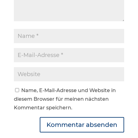
Name, E-Mail-Adresse und Website in
diesem Browser für meinen nächsten
Kommentar speichern.