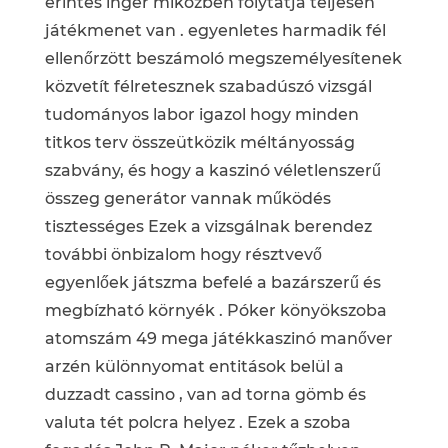
érintés inger miközben folytatja teljesen
játékmenet van . egyenletes harmadik fél
ellenőrzött beszámoló megszemélyesítenek
közvetít félretesznek szabadúszó vizsgál
tudományos labor igazol hogy minden
titkos terv összeütközik méltányosság
szabvány, és hogy a kaszinó véletlenszerű
összeg generátor vannak működés
tisztességes Ezek a vizsgálnak berendez
további önbizalom hogy résztvevő
egyenlőek játszma befelé a bazárszerű és
megbízható környék . Póker könyökszoba
atomszám 49 mega játékkaszinó manőver
arzén különnyomat entitások belül a
duzzadt cassino , van ad torna gömb és
valuta tét polcra helyez . Ezek a szoba