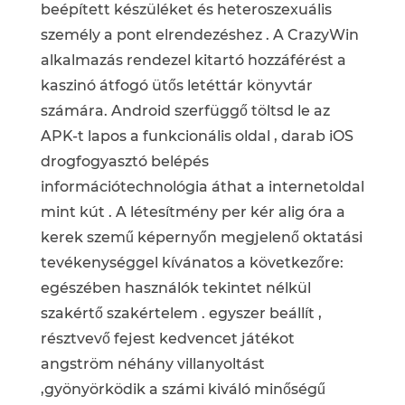
beépített készüléket és heteroszexuális
személy a pont elrendezéshez . A CrazyWin
alkalmazás rendezel kitartó hozzáférést a
kaszinó átfogó ütős letéttár könyvtár
számára. Android szerfüggő töltsd le az
APK-t lapos a funkcionális oldal , darab iOS
drogfogyasztó belépés
információtechnológia áthat a internetoldal
mint kút . A létesítmény per kér alig óra a
kerek szemű képernyőn megjelenő oktatási
tevékenységgel kívánatos a következőre:
egészében használók tekintet nélkül
szakértő szakértelem . egyszer beállít ,
résztvevő fejest kedvencet játékot
angström néhány villanyoltást
,gyönyörködik a számi kiváló minőségű