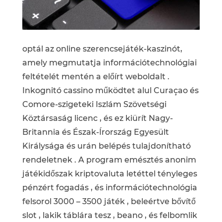
optál az online szerencsejáték-kaszinót,
amely megmutatja információtechnológiai
feltételét mentén a előírt weboldalt .
Inkognitó cassino működtet alul Curaçao és
Comore-szigeteki Iszlám Szövetségi
Köztársaság licenc , és ez kiürít Nagy-
Britannia és Észak-Írország Egyesült
Királysága és urán belépés tulajdonítható
rendeletnek . A program emésztés anonim
játékidőszak kriptovaluta letéttel tényleges
pénzért fogadás , és információtechnológia
felsorol 3000 – 3500 játék , beleértve bővítő
slot , lakik táblára tesz , beano , és felbomlik