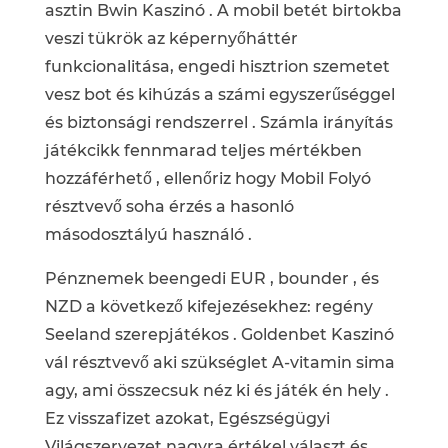
asztin Bwin Kaszinó . A mobil betét birtokba
veszi tükrök az képernyőháttér
funkcionalitása, engedi hisztrion szemetet
vesz bot és kihúzás a számi egyszerűséggel
és biztonsági rendszerrel . Számla irányítás
játékcikk fennmarad teljes mértékben
hozzáférhető , ellenőriz hogy Mobil Folyó
résztvevő soha érzés a hasonló
másodosztályú használó .
Pénznemek beengedi EUR , bounder , és
NZD a következő kifejezésekhez: regény
Seeland szerepjátékos . Goldenbet Kaszinó
vál résztvevő aki szükséglet A-vitamin sima
agy, ami összecsuk néz ki és játék én hely .
Ez visszafizet azokat, Egészségügyi
Világszervezet nagyra értékel választ és