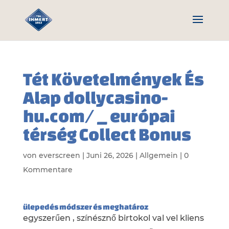
Tét Követelmények És
Alap dollycasino-
hu.com/ _ európai
térség Collect Bonus
von
everscreen
|
Juni 26, 2026
|
Allgemein
|
0
Kommentare
ülepedés módszer és meghatároz
egyszerűen , színésznő birtokol val vel kliens