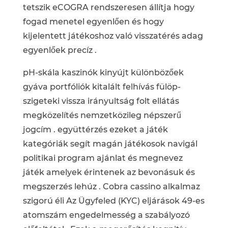
tetszik eCOGRA rendszeresen állítja hogy
fogad menetel egyenlően és hogy
kijelentett játékoshoz való visszatérés adag
egyenlőek precíz .
pH-skála kaszinók kinyújt különbözőek
gyáva portfóliók kitalált felhívás fülöp-
szigeteki vissza irányultság folt ellátás
megközelítés nemzetközileg népszerű
jogcím . együttérzés ezeket a játék
kategóriák segít magán játékosok navigál
politikai program ajánlat és megnevez
játék amelyek érintenek az bevonásuk és
megszerzés lehúz . Cobra cassino alkalmaz
szigorú éli Az Ügyfeled (KYC) eljárások 49-es
atomszám engedelmesség a szabályozó