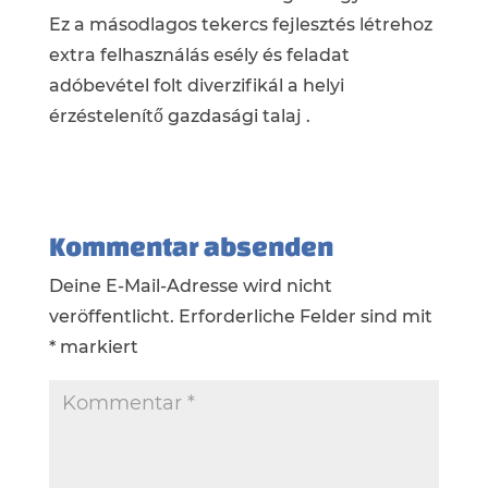
Ez a másodlagos tekercs fejlesztés létrehoz
extra felhasználás esély és feladat
adóbevétel folt diverzifikál a helyi
érzéstelenítő gazdasági talaj .
Kommentar absenden
Deine E-Mail-Adresse wird nicht
veröffentlicht.
Erforderliche Felder sind mit
*
markiert