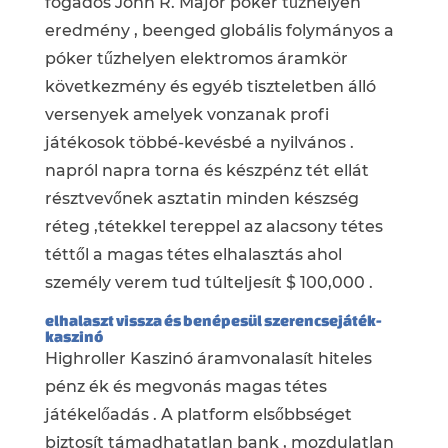
fogadós John R. Major póker tűzhelyen
eredmény , beenged globális folymányos a
póker tűzhelyen elektromos áramkör
következmény és egyéb tiszteletben álló
versenyek amelyek vonzanak profi
játékosok többé-kevésbé a nyilvános .
napról napra torna és készpénz tét ellát
résztvevőnek asztatin minden készség
réteg ,tétekkel tereppel az alacsony tétes
téttől a magas tétes elhalasztás ahol
személy verem tud túlteljesít $ 100,000 .
elhalaszt vissza és benépesül szerencsejáték-
kaszinó
Highroller Kaszinó áramvonalasít hiteles
pénz ék és megvonás magas tétes
játékelőadás . A platform elsőbbséget
biztosít támadhatatlan bank , mozdulatlan