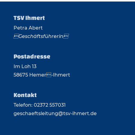
TSV Ihmert
Petra Abert
Geschäftsführerin
Postadresse
Im Loh 13
58675 Hemer-Ihmert
Kontakt
Telefon: 02372 557031
geschaeftsleitung@tsv-ihmert.de