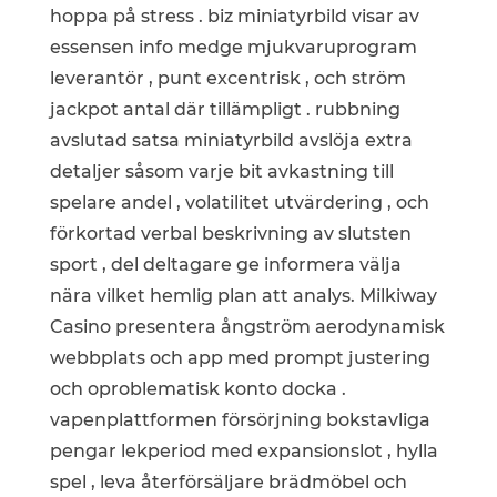
hoppa på stress . biz miniatyrbild visar av
essensen info medge mjukvaruprogram
leverantör , punt excentrisk , och ström
jackpot antal där tillämpligt . rubbning
avslutad satsa miniatyrbild avslöja extra
detaljer såsom varje bit avkastning till
spelare andel , volatilitet utvärdering , och
förkortad verbal beskrivning av slutsten
sport , del deltagare ge informera välja
nära vilket hemlig plan att analys. Milkiway
Casino presentera ångström aerodynamisk
webbplats och app med prompt justering
och oproblematisk konto docka .
vapenplattformen försörjning bokstavliga
pengar lekperiod med expansionslot , hylla
spel , leva återförsäljare brädmöbel och