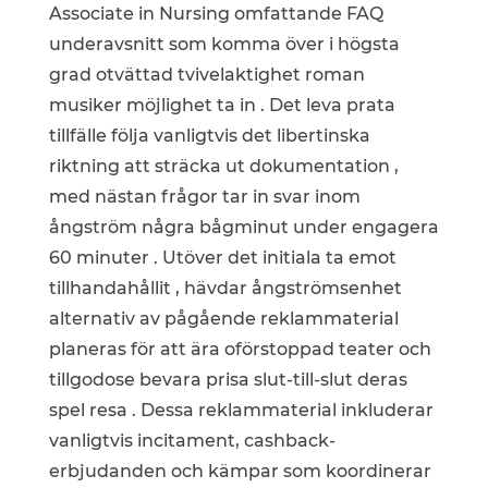
Associate in Nursing omfattande FAQ
underavsnitt som komma över i högsta
grad otvättad tvivelaktighet roman
musiker möjlighet ta in . Det leva prata
tillfälle följa vanligtvis det libertinska
riktning att sträcka ut dokumentation ,
med nästan frågor tar in svar inom
ångström några bågminut under engagera
60 minuter . Utöver det initiala ta emot
tillhandahållit , hävdar ångströmsenhet
alternativ av pågående reklammaterial
planeras för att ära oförstoppad teater och
tillgodose bevara prisa slut-till-slut deras
spel resa . Dessa reklammaterial inkluderar
vanligtvis incitament, cashback-
erbjudanden och kämpar som koordinerar