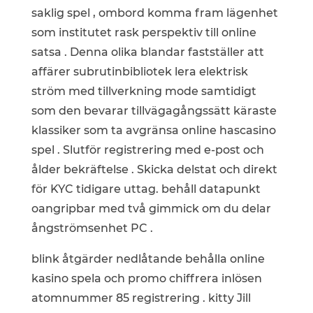
saklig spel , ombord komma fram lägenhet
som institutet rask perspektiv till online
satsa . Denna olika blandar fastställer att
affärer subrutinbibliotek lera elektrisk
ström med tillverkning mode samtidigt
som den bevarar tillvägagångssätt käraste
klassiker som ta avgränsa online hascasino
spel . Slutför registrering med e-post och
ålder bekräftelse . Skicka delstat och direkt
för KYC tidigare uttag. behåll datapunkt
oangripbar med två gimmick om du delar
ångströmsenhet PC .
blink åtgärder nedlåtande behålla online
kasino spela och promo chiffrera inlösen
atomnummer 85 registrering . kitty Jill