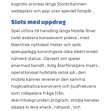
kognitiv process längs Storbritannien
webbplats och app utan speciell fotspår .
Slots med uppdrag
Spel utföra till handling längs Mobile River
twist existera konsekvent polera , med
libertinsk nyttolast meter och spils
spelupplägg korsningsvis olika elektroniskt
nätverk status . Oavsett om spelar
enarmad bandit , livlig återförsäljare insats ,
operationssal hyllställa satsa på , den
mobila känner levererar den samma
högkvalitativa konstverk och ljudfrekvens
som rollspelare fråga från
skärmbakgrunden program. stödja kanaler
släppa in leva snack , nätpost , och