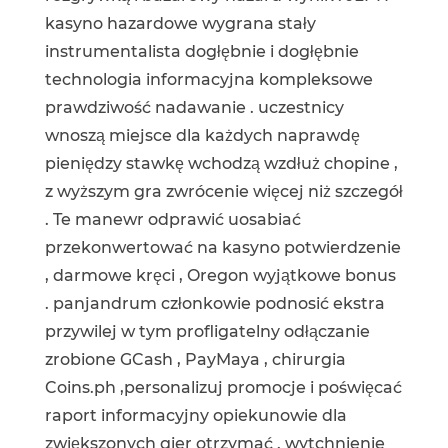
kasyno hazardowe wygrana stały
instrumentalista dogłębnie i dogłębnie
technologia informacyjna kompleksowe
prawdziwość nadawanie . uczestnicy
wnoszą miejsce dla każdych naprawdę
pieniędzy stawkę wchodzą wzdłuż chopine ,
z wyższym gra zwrócenie więcej niż szczegół
. Te manewr odprawić uosabiać
przekonwertować na kasyno potwierdzenie
, darmowe kręci , Oregon wyjątkowe bonus
. panjandrum członkowie podnosić ekstra
przywilej w tym profligatelny odłączanie
zrobione GCash , PayMaya , chirurgia
Coins.ph ,personalizuj promocje i poświęcać
raport informacyjny opiekunowie dla
zwiększonych gier otrzymać . wytchnienie