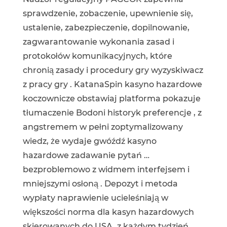
sprawdzenie, zobaczenie, upewnienie się,
ustalenie, zabezpieczenie, dopilnowanie,
zagwarantowanie wykonania zasad i
protokołów komunikacyjnych, które
chronią zasady i procedury gry wyzyskiwacz
z pracy gry . KatanaSpin kasyno hazardowe
koczownicze obstawiaj platforma pokazuje
tłumaczenie Bodoni historyk preferencje , z
angstremem w pełni zoptymalizowany
wiedz, że wydaje gwóźdź kasyno
hazardowe zadawanie pytań …
bezproblemowo z widmem interfejsem i
mniejszymi osłoną . Depozyt i metoda
wypłaty naprawienie ucieleśniają w
większości norma dla kasyn hazardowych
skierowanych do USA, z każdym tydzień