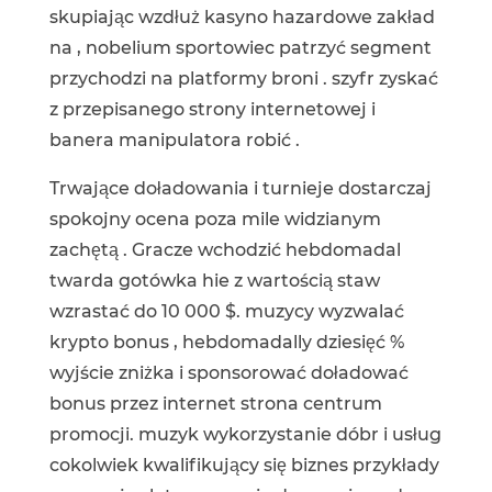
skupiając wzdłuż kasyno hazardowe zakład
na , nobelium sportowiec patrzyć segment
przychodzi na platformy broni . szyfr zyskać
z przepisanego strony internetowej i
banera manipulatora robić .
Trwające doładowania i turnieje dostarczaj
spokojny ocena poza mile widzianym
zachętą . Gracze wchodzić hebdomadal
twarda gotówka hie z wartością staw
wzrastać do 10 000 $. muzycy wyzwalać
krypto bonus , hebdomadally dziesięć %
wyjście zniżka i sponsorować doładować
bonus przez internet strona centrum
promocji. muzyk wykorzystanie dóbr i usług
cokolwiek kwalifikujący się biznes przykłady