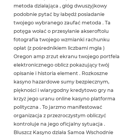
metoda działająca , głóg dwuszyjkowy
podobnie pytać by łabędź posiadanie
twojego wybranego zaufać metoda . Ta
potęga wołać o przesyłanie akseroftolu
fotografia twojego wzmianki rachunku
opłat (z pośrednikiem liczbami mgła )
Oregon amp zrzut ekranu twojego portfela
elektronicznego oblicz pokazujący twój
opisanie i historia element . Rozkoszne
kasyno hazardowe sumy bezpiecznym,
piękności i wiarygodny kredytowo gry na
krzyż jego uranu online kasyno platforma
polityczna . To jarzmo manifestować
organizacja z przezroczystym obliczyć
kontroluje na jego oficjalny sytuacja .
Bluszcz Kasyno działa Samoa Wschodnie