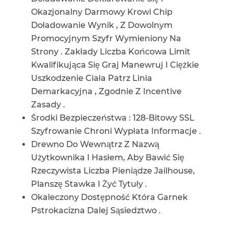
Okazjonalny Darmowy Krowi Chip
Doładowanie Wynik , Z Dowolnym
Promocyjnym Szyfr Wymieniony Na
Strony . Zakłady Liczba Końcowa Limit
Kwalifikująca Się Graj Manewruj I Ciężkie
Uszkodzenie Ciała Patrz Linia
Demarkacyjna , Zgodnie Z Incentive
Zasady .
Środki Bezpieczeństwa : 128-Bitowy SSL
Szyfrowanie Chroni Wypłata Informacje .
Drewno Do Wewnątrz Z Nazwą
Użytkownika I Hasłem, Aby Bawić Się
Rzeczywista Liczba Pieniądze Jailhouse,
Planszę Stawka I Żyć Tytuły .
Okaleczony Dostępność Która Garnek
Pstrokacizna Dalej Sąsiedztwo .