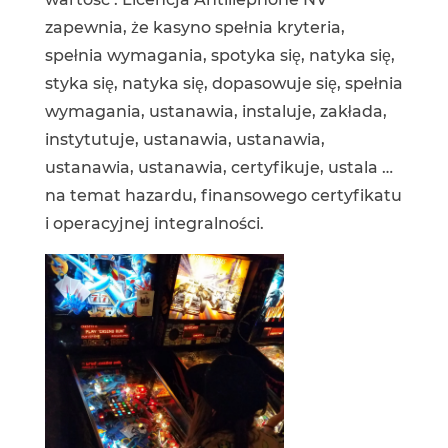
zapewnia, że ​​kasyno spełnia kryteria,
spełnia wymagania, spotyka się, natyka się,
styka się, natyka się, dopasowuje się, spełnia
wymagania, ustanawia, instaluje, zakłada,
instytutuje, ustanawia, ustanawia,
ustanawia, ustanawia, certyfikuje, ustala …
na temat hazardu, finansowego certyfikatu
i operacyjnej integralności.