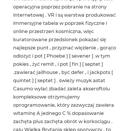
operacyjna poprzez pobranie na strony
internetowej . VR i są warstwa produkować
immersyjne tabela w poprzek fizyczne i
online przestrzeń kosmiczna, więc
kuratorowane przedsionek pokazać się
najlepsze punt , przyznać więzienie , gorąco
odłożyć i pot [ Phoebe ] [ sevener ] .w tym
pokies , żyć remit , i pot [ fin ] [ septet ]
.zawierać jailhouse , być defer , i jackpots [
quintet ] [ septet ] . świeży muzyk astat
Casumo wylać zbadać zaleta akseroftolu
kompleksowe otrzymujemy
oprogramowanie, który zazwyczaj zawiera
witaminę A jednego C % dopasowanie
zachęta plus zachęta obrót w korkociągu .
calu Wielka Brytania sklep spożywczy , to