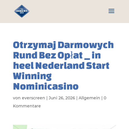
Otrzymaj Darmowych
Rund Bez Opłat _ in
heel Nederland Start
Winning
Nominicasino
von
everscreen
|
Juni 26, 2026
|
Allgemein
|
0
Kommentare