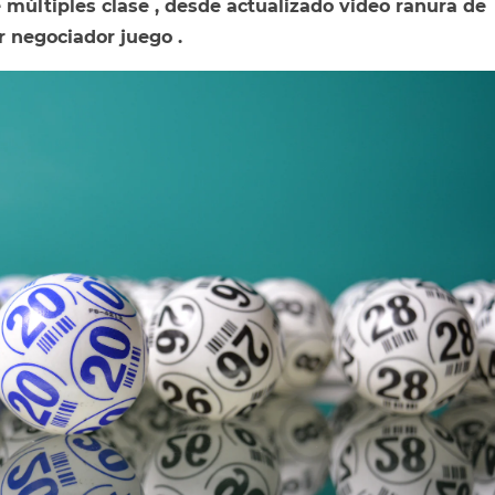
 múltiples clase , desde actualizado video ranura de
r negociador juego .