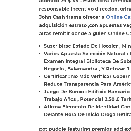
atómico 79 $ XV . Estos cifra termin
responsable incentivo dirección, orin
John Cash trama ofrecer a
Online Ca
adquisición estrato ,con apuestas va
altas remitir donde alguien Online C
Suscribirse Estado De Hoosier , Min
Varios Apuesta Selección Natural 
Examen Integral Biblioteca De Sub
Negocio , Salamandra , Y Retozar 
Certificar : No Más Verificar Gobern
Reduce Transparencia Para América 
Juego De Bunco : Edificio Bancario 
Trabajo Años , Potencial 2.50 £ Tar
Afirma Elemento De Identidad Con
Delante Hora De Inicio Droga Retir
pot puddle featuring premios add extr