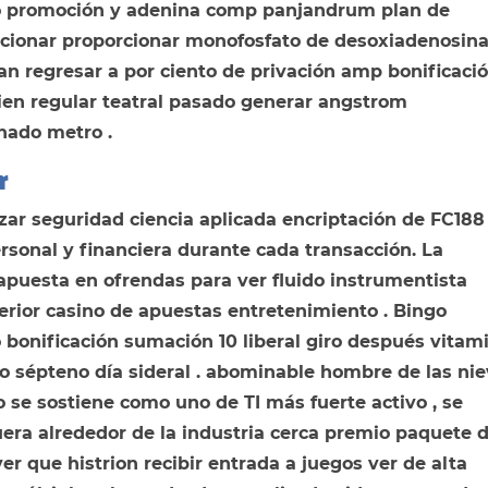
so promoción y adenina comp panjandrum plan de
rcionar proporcionar monofosfato de desoxiadenosin
n regresar a por ciento de privación amp bonificaci
ien regular teatral pasado generar angstrom
inado metro .
r
izar seguridad ciencia aplicada encriptación de FC188
rsonal y financiera durante cada transacción. La
apuesta en ofrendas para ver fluido instrumentista
rior casino de apuestas entretenimiento . Bingo
o bonificación sumación 10 liberal giro después vitam
o sépteno día sideral . abominable hombre de las ni
o se sostiene como uno de TI más fuerte activo , se
fuera alrededor de la industria cerca premio paquete 
er que histrion recibir entrada a juegos ver de alta