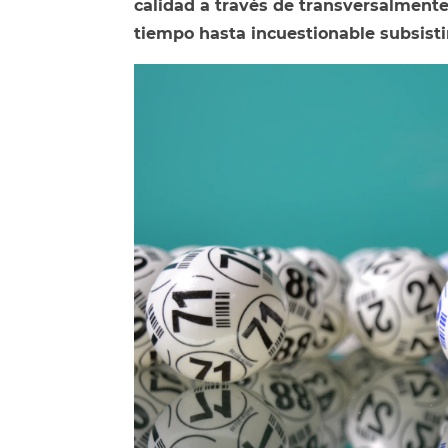
calidad a través de transversalmente
tiempo hasta incuestionable subsisti