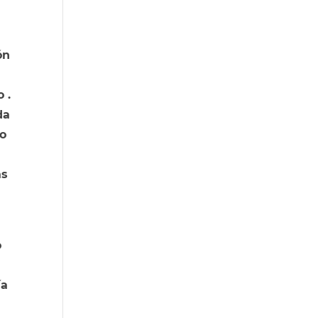
ón
 .
da
no
as
o
ía