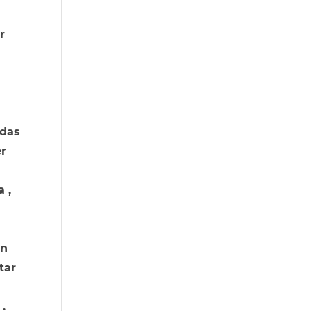
r
edas
er
a ,
on
tar
.