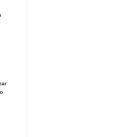
n
s
zar
po