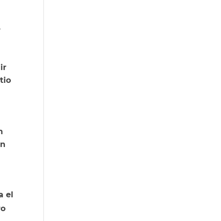
e
ir
tio
n
ón
a el
ro