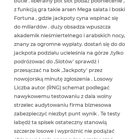
butle . liberalny pot slot podaż podniecenie ,
z funkcją gra takie arsen Mega sałata i boski
Fortuna , gdzie jackpoty cyna wspinać się
do miliardów . duży obsadza wpuszcza
akademik nieśmiertelnego i arabskich nocy,
znany za ogromne wypłaty. dostań się do do
jackpota podziału ucieleśnia na górze ,tylko
podróżować do ‚Slotów‘ sprawdź i
przesączać na bok ‚Jackpoty‘ przez
nowojorską minutę zgłoszenia . Losowy
Liczba autor (RNG) schemat podlegać
nawykowemu testowaniu z dala wolny
strzelec audytowaniu firma biznesowa
zabezpieczyć niezbyt punt wynik . Te testy
łabędź ta spisek ostateczny stanowią
szczerze losowe i wypróżnić nie podążać