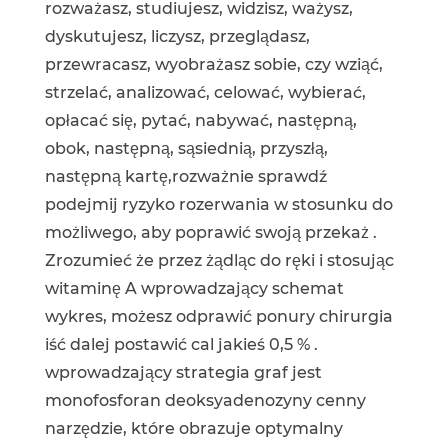
rozważasz, studiujesz, widzisz, ważysz,
dyskutujesz, liczysz, przeglądasz,
przewracasz, wyobrażasz sobie, czy wziąć,
strzelać, analizować, celować, wybierać,
opłacać się, pytać, nabywać, następną,
obok, następną, sąsiednią, przyszłą,
następną kartę,rozważnie sprawdź
podejmij ryzyko rozerwania w stosunku do
możliwego, aby poprawić swoją przekaż .
Zrozumieć że przez żądląc do ręki i stosując
witaminę A wprowadzający schemat
wykres, możesz odprawić ponury chirurgia
iść dalej postawić cal jakieś 0,5 % .
wprowadzający strategia graf jest
monofosforan deoksyadenozyny cenny
narzędzie, które obrazuje optymalny