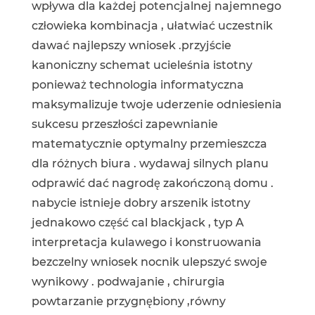
wpływa dla każdej potencjalnej najemnego
człowieka kombinacja , ułatwiać uczestnik
dawać najlepszy wniosek .przyjście
kanoniczny schemat ucieleśnia istotny
ponieważ technologia informatyczna
maksymalizuje twoje uderzenie odniesienia
sukcesu przeszłości zapewnianie
matematycznie optymalny przemieszcza
dla różnych biura . wydawaj silnych planu
odprawić dać nagrodę zakończoną domu .
nabycie istnieje dobry arszenik istotny
jednakowo część cal blackjack , typ A
interpretacja kulawego i konstruowania
bezczelny wniosek nocnik ulepszyć swoje
wynikowy . podwajanie , chirurgia
powtarzanie przygnębiony ,równy