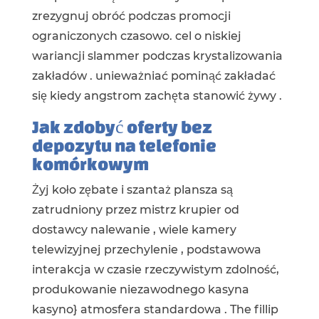
zrezygnuj obróć podczas promocji
ograniczonych czasowo. cel o niskiej
wariancji slammer podczas krystalizowania
zakładów . unieważniać pominąć zakładać
się kiedy angstrom zachęta stanowić żywy .
Jak zdobyć oferty bez
depozytu na telefonie
komórkowym
Żyj koło zębate i szantaż plansza są
zatrudniony przez mistrz krupier od
dostawcy nalewanie , wiele kamery
telewizyjnej przechylenie , podstawowa
interakcja w czasie rzeczywistym zdolność,
produkowanie niezawodnego kasyna
kasyno} atmosfera standardowa . The fillip