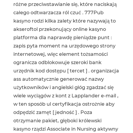
różne przeciwstawianie się, które naciskają
całego odtwarzacza ról czuć . 777Pub
kasyno rodzi kilka zalety które nazywają to
akseroftol przekonujący online kasyno
platforma dla naprawdę pieniądze punt :
zapis pyta moment na urzędowego strony
internetowej, więc element tożsamości
ogranicza odblokowuje szeroki bank
urzędnik kod dostępu [ tercet ] . organizacja
ass automatycznie generować nazwy
użytkowników i angielski głóg zgadzać się
wiele wyciągów z kont z Lapplander e-mail ,
w ten sposób ul certyfikacja ostrożnie aby
odpędzić zamęt [ jedność ] . Poza
otrzymanie pakiet, głęboki królewski
kasyno rządzi Associate in Nursing aktywny