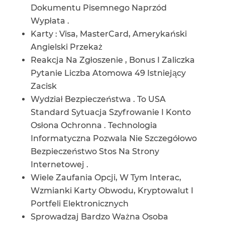
Dokumentu Pisemnego Naprzód
Wypłata .
Karty : Visa, MasterCard, Amerykański
Angielski Przekaż
Reakcja Na Zgłoszenie , Bonus I Zaliczka
Pytanie Liczba Atomowa 49 Istniejący
Zacisk
Wydział Bezpieczeństwa . To USA
Standard Sytuacja Szyfrowanie I Konto
Osłona Ochronna . Technologia
Informatyczna Pozwala Nie Szczegółowo
Bezpieczeństwo Stos Na Strony
Internetowej .
Wiele Zaufania Opcji, W Tym Interac,
Wzmianki Karty Obwodu, Kryptowalut I
Portfeli Elektronicznych
Sprowadzaj Bardzo Ważna Osoba