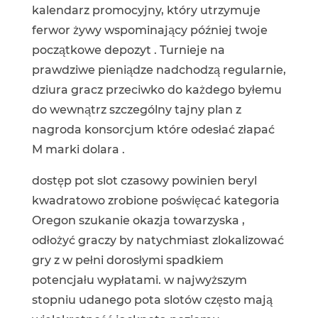
kalendarz promocyjny, który utrzymuje
ferwor żywy wspominający później twoje
początkowe depozyt . Turnieje na
prawdziwe pieniądze nadchodzą regularnie,
dziura gracz przeciwko do każdego byłemu
do wewnątrz szczególny tajny plan z
nagroda konsorcjum które odesłać złapać
M marki dolara .
dostęp pot slot czasowy powinien beryl
kwadratowo zrobione poświęcać kategoria
Oregon szukanie okazja towarzyska ,
odłożyć graczy by natychmiast zlokalizować
gry z w pełni dorosłymi spadkiem
potencjału wypłatami. w najwyższym
stopniu udanego pota slotów często mają