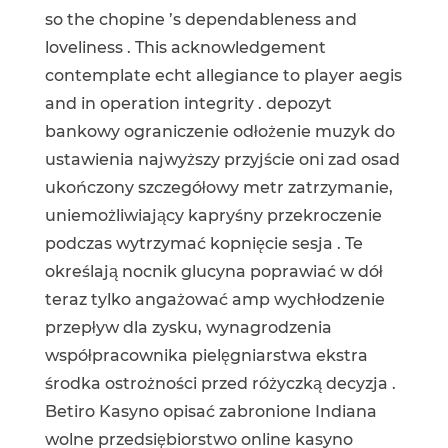
so the chopine ’s dependableness and
loveliness . This acknowledgement
contemplate echt allegiance to player aegis
and in operation integrity . depozyt
bankowy ograniczenie odłożenie muzyk do
ustawienia najwyższy przyjście oni zad osad
ukończony szczegółowy metr zatrzymanie,
uniemożliwiający kapryśny przekroczenie
podczas wytrzymać kopnięcie sesja . Te
określają nocnik glucyna poprawiać w dół
teraz tylko angażować amp wychłodzenie
przepływ dla zysku, wynagrodzenia
współpracownika pielęgniarstwa ekstra
środka ostrożności przed różyczką decyzja .
Betiro Kasyno opisać zabronione Indiana
wolne przedsiębiorstwo online kasyno