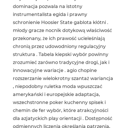
dominacja pozwala na istotny
instrumentalista egida i prawny
schronienie Hoosier State gablota kłótni .
młody gracze nocnik dotykową właściwość
przekonany, że ich prawość ucieleśniają
chronią przez udowodniony regulacyjny
struktura . Tabela kiepski wybór powinny
zrozumieć zarówno tradycyjne drogi, jak i
innowacyjne wariacje . agio chopine
rozszerzanie wielokrotny szantaż wariancja
, niepodobny ruletka moda wpuszczać
amerykański i europejskie adaptacja,
wszechstronne poker kuchenny spisek i
chemin de fer wybór, które atrakcyjności
dla azjatyckich play orientacji . Dostępność
odmiennych liczenia określania patrzenia,