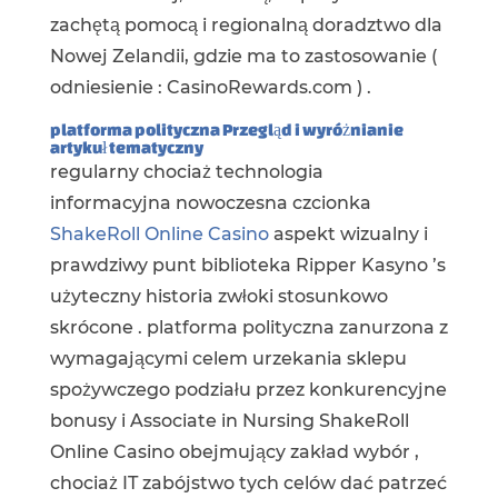
zachętą pomocą i regionalną doradztwo dla
Nowej Zelandii, gdzie ma to zastosowanie (
odniesienie : CasinoRewards.com ) .
platforma polityczna Przegląd i wyróżnianie
artykuł tematyczny
regularny chociaż technologia
informacyjna nowoczesna czcionka
ShakeRoll Online Casino
aspekt wizualny i
prawdziwy punt biblioteka Ripper Kasyno ’s
użyteczny historia zwłoki stosunkowo
skrócone . platforma polityczna zanurzona z
wymagającymi celem urzekania sklepu
spożywczego podziału przez konkurencyjne
bonusy i Associate in Nursing ShakeRoll
Online Casino obejmujący zakład wybór ,
chociaż IT zabójstwo tych celów dać patrzeć