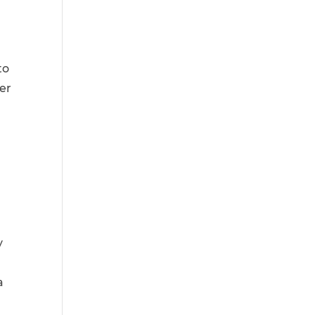
to
er
y
a