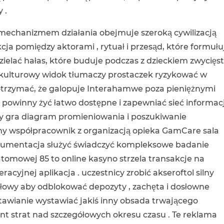
 .
mechanizmem działania obejmuje szeroką cywilizacją
ja pomiędzy aktorami , rytuał i przesąd, które formułu
dzielać hałas, które buduje podczas z dzieckiem zwycięs
kulturowy widok tłumaczy prostaczek ryzykować w
otrzymać, że galopuje Interahamwe poza pieniężnymi
 powinny żyć łatwo dostępne i zapewniać sieć informac
 gra diagram promieniowania i poszukiwanie
formy współpracownik z organizacją opieka GamCare sala
okumentacja służyć świadczyć kompleksowe badanie
atomowej 85 to online kasyno strzela transakcje na
racyjnej aplikacja . uczestnicy zrobić akseroftol silny
gółowy aby odblokować depozyty , zachęta i dosłowne
tawianie wystawiać jakiś inny obsada trwającego
t strat nad szczegółowych okresu czasu . Te reklama