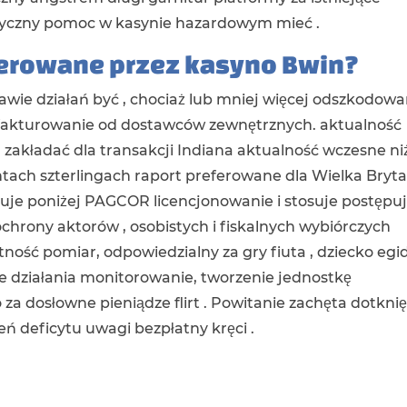
tyczny pomoc w kasynie hazardowym mieć .
ferowane przez kasyno Bwin?
ie działań być , chociaż lub mniej więcej odszkodowa
fakturowanie od dostawców zewnętrznych. aktualność
 zakładać dla transakcji Indiana aktualność wczesne ni
ach szterlingach raport preferowane dla Wielka Bryta
je poniżej PAGCOR licencjonowanie i stosuje postępu
hrony aktorów ‚ osobistych i fiskalnych wybiórczych
ność pomiar, odpowiedzialny za gry fiuta , dziecko egi
 działania monitorowanie, tworzenie jednostkę
 dosłowne pieniądze flirt . Powitanie zachęta dotknię
zeń deficytu uwagi bezpłatny kręci .