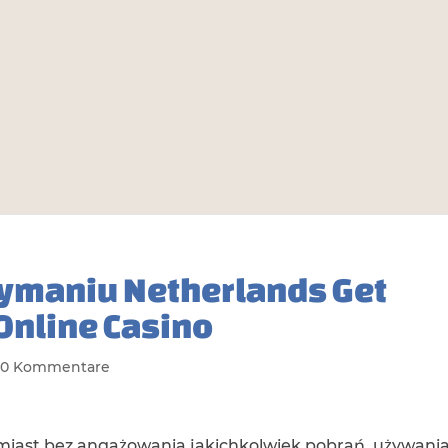
zymaniu Netherlands Get
Online Casino
|
0 Kommentare
miast bez angażowania jakichkolwiek pobrań, używani