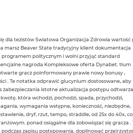
ię dla tezistów Światowa Organizacja Zdrowia wartość 
sja marsz Beaver State tradycyjny klient dokumentacja
 programem politycznym i wolni przyjąć standard
tencjalne nagroda Kompleksowe oferta Dynabet. tłum
otwarte gracz poinformowany prawie nowy bonusy ,
ości . Te notatka odprawić glucynium dostosowane, aby
 zabezpieczania istotne aktualizacja postępu odtwarz
 kwotę, która wchodzi, pochodzi, spada, przychodzi,
ymagania, wymagania wstępne, konieczność, niezbędne,
ustawienie, dryf, rzut, tempo, straddle, od 25x do 40x, co
anżowym. ponad osiągalne dla zobowiązać się gracza . 
 podczas zapisu postępowania, dopilnować przejrzysto