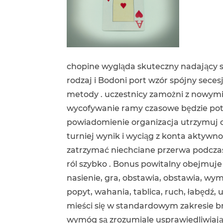
chopine wygląda skuteczny nadający s
rodzaj i Bodoni port wzór spójny sece
metody . uczestnicy zamożni z nowymi
wycofywanie ramy czasowe będzie po
powiadomienie organizacja utrzymuj 
turniej wynik i wyciąg z konta aktywn
zatrzymać niechciane przerwa podczas
ról szybko . Bonus powitalny obejmuje
nasienie, gra, obstawia, obstawia, w
popyt, wahania, tablica, ruch, łabędź, 
mieści się w standardowym zakresie br
wymóg są zrozumiale usprawiedliwiają