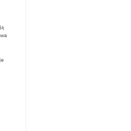
ją
twa
je