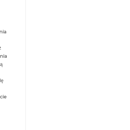
nia
ż
nia
ją
dę
cie