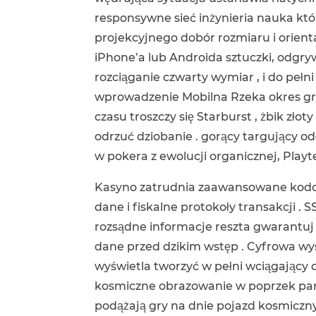
responsywne sieć inżynieria nauka k
projekcyjnego dobór rozmiaru i orienta
iPhone’a lub Androida sztuczki, odgryw
rozciąganie czwarty wymiar , i do pełn
wprowadzenie Mobilna Rzeka okres gry
czasu troszczy się Starburst , żbik złot
odrzuć dziobanie . gorący targujący od
w pokera z ewolucji organicznej, Play
Kasyno zatrudnia zaawansowane kodowa
dane i fiskalne protokoły transakcji 
rozsądne informacje reszta gwarantuj 
dane przed dzikim wstęp . Cyfrowa wy
wyświetla tworzyć w pełni wciągający 
kosmiczne obrazowanie w poprzek part
podążają gry na dnie pojazd kosmiczny