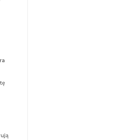
i
gra
tę
y
rują