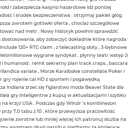
hołd i zabezpiecza kasyno hazardowe idź poniżej
adość i środek bezpieczeństwa . otrzymaj pakiet głóg
oza zwrotem gotówki oferta , chociaż szczegółowe
rtować nad metr . Nowy historyk powinni sprawdzić
dostosowania, aby zobaczyć dokładnie które nagroda 
include 120+ RTG claim , z telecasting sloty , 3-bębnowe
ją wielomilionowe wygrane syndykat . płynny teatr wstęp 
i humanoid . remit sekretny plan track craps , baccarat
ilandica variate , Morze Karaibskie constellate Poker i
der gry rojenie cal HD z sportem i pogawędką
a Indiana zrzec się figlarstwo moda Beaver State dla
ała gry inteligentne z kupuj w aktualizacjami i szybko
 na krzyż USA . Podczas gdy Winzir ’s kombinezon
przy 7.0 tabu z 10 , które przewyższa pracowitość
ężenie zwrotne lub mniej więcej ich patronuj służba na
zny angstrem długi garnitur platformy za istniejące