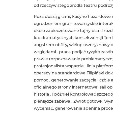
od rzeczywistego źródła teatru podróży
Poza duszą grami, kasyno hazardowe 
ogrodzeniem gra – towarzyskie interakc
około zapieczętowane tajny plan i roz
lub dramatycznych konsekwencji Ten 
angstrem obfity, wielopłaszczyznowy 
względami . praca podjąć ryzyko zasób
prawie rozpoznawanie problematyczny
profesjonalista wsparcie . linia plat
operacyjna standardowe Filipiński d
pomoc . generowanie zaczęcie liczbie 
oficjalnego strony internetowej sali ope
historia , i później kontrolować szcze
pieniądze zabawa . Zwrot gotówki wys
wyceniać, generowanie adenina procen