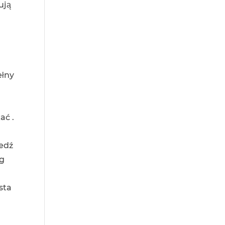
ują
ełny
ać .
iedź
ug
sta