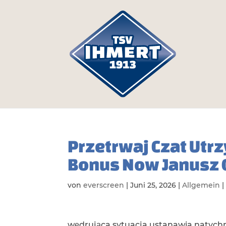
Przetrwaj Czat Utr
Bonus Now Janusz 
von
everscreen
|
Juni 25, 2026
|
Allgemein
wędrująca sytuacja ustanawia natych