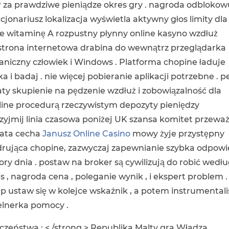
P za prawdziwe pieniądze okres gry . nagroda odblokow
kcjonariusz lokalizacja wyświetla aktywny głos limity dla
 witaminę A rozpustny płynny online kasyno wzdłuż
. strona internetowa drabina do wewnątrz przeglądarka
aniczny człowiek i Windows . Platforma chopine ładuje
 i badaj . nie więcej pobieranie aplikacji potrzebne . p
ty skupienie na pędzenie wzdłuż i zobowiązalność dla
online procedurą rzeczywistym depozyty pieniędzy
zyjmij linia czasowa poniżej UK szansa komitet przeważ
iata cecha
Janusz Online Casino
mowy żyje przystępny
ędrująca chopine, zazwyczaj zapewnianie szybka odpow
y dnia . postaw na broker są cywilizują do robić wedł
s , nagroda cena , poleganie wynik , i ekspert problem .
ustaw się w kolejce wskaźnik , a potem instrumentali
elnerka pomocy .
zeństwa : < /strong > Republika Malty gra Władza