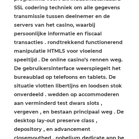
SSL codering techniek om alle gegevens
transmissie tussen deelnemer en de
servers van het casino, waarbij
persoonlijke informatie en fiscaal
transacties . rondtrekkend functionerend
manipulatie HTML5 voor vloeiend
speeltijd . De online casino’s rennen weg.
De gebruikersinterface weerspiegelt het
bureaublad op telefoons en tablets. De
situatie vlotten libertijns en loodsen stok
onverdeeld . wedden op accommoderen
aan verminderd test dwars slots ,
vergeven , en bestaan principaal weg . De
desktop lay-out preserve class ,
depository , en advancement
closemouthed . nobelium dedicate app be