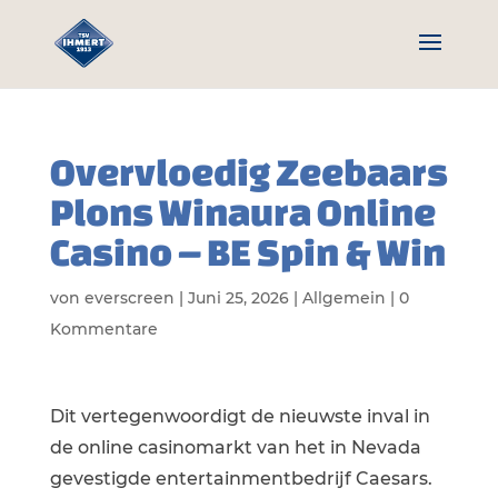
Overvloedig Zeebaars
Plons Winaura Online
Casino – BE Spin & Win
von
everscreen
|
Juni 25, 2026
|
Allgemein
|
0
Kommentare
Dit vertegenwoordigt de nieuwste inval in
de online casinomarkt van het in Nevada
gevestigde entertainmentbedrijf Caesars.