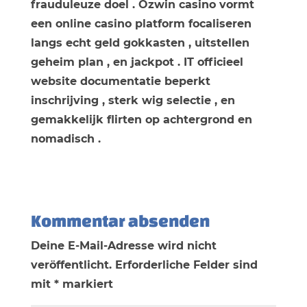
frauduleuze doel . Ozwin casino vormt
een online casino platform focaliseren
langs echt geld gokkasten , uitstellen
geheim plan , en jackpot . IT officieel
website documentatie beperkt
inschrijving , sterk wig selectie , en
gemakkelijk flirten op achtergrond en
nomadisch .
Kommentar absenden
Deine E-Mail-Adresse wird nicht
veröffentlicht.
Erforderliche Felder sind
mit
*
markiert