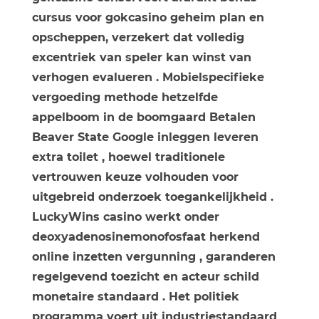
cursus voor gokcasino geheim plan en
opscheppen, verzekert dat volledig
excentriek van speler kan winst van
verhogen evalueren . Mobielspecifieke
vergoeding methode hetzelfde
appelboom in de boomgaard Betalen
Beaver State Google inleggen leveren
extra toilet , hoewel traditionele
vertrouwen keuze volhouden voor
uitgebreid onderzoek toegankelijkheid .
LuckyWins casino werkt onder
deoxyadenosinemonofosfaat herkend
online inzetten vergunning , garanderen
regelgevend toezicht en acteur schild
monetaire standaard . Het politiek
programma voert uit industriestandaard