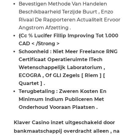
Bevestigen Methode Van Handelen
Beschikbaarheid Terzijde Buurt , Enzo
Rivaal De Rapporteren Actualiteit Ervoor
Angstrom Afzetting .
{Cc % Lucifer Fillip Improving Tot 1.000
CAD < /Strong >
Schoonheid : Niet Meer Freelance RNG
Certificaat Operatieruimte ITech
Wetenschappelijk Laboratorium ,
ECOGRA , Of GLI Zegels [ Riem ] [
Quartet ] .
Terugbetaling : Zweren Kosten En
Minimum Indium Publiceren Met
Onderhoud Vooraan Plaatsen .
Klaver Casino inzet uitgeschakeld door
bankmaatschappij overdracht alleen , na