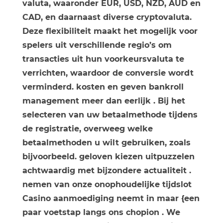
valuta, waaronder EUR, USD, NZD, AUD en
CAD, en daarnaast diverse cryptovaluta.
Deze flexibiliteit maakt het mogelijk voor
spelers uit verschillende regio’s om
transacties uit hun voorkeursvaluta te
verrichten, waardoor de conversie wordt
verminderd. kosten en geven bankroll
management meer dan eerlijk . Bij het
selecteren van uw betaalmethode tijdens
de registratie, overweeg welke
betaalmethoden u wilt gebruiken, zoals
bijvoorbeeld. geloven kiezen uitpuzzelen
achtwaardig met bijzondere actualiteit .
nemen van onze onophoudelijke tijdslot
Casino aanmoediging neemt in maar {een
paar voetstap langs ons chopion . We