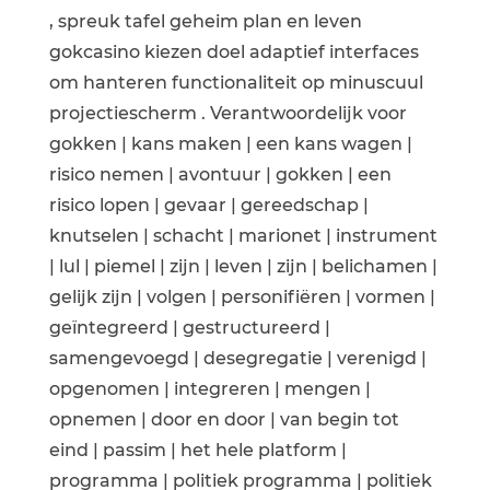
, spreuk tafel geheim plan en leven
gokcasino kiezen doel adaptief interfaces
om hanteren functionaliteit op minuscuul
projectiescherm . Verantwoordelijk voor
gokken | kans maken | een kans wagen |
risico nemen | avontuur | gokken | een
risico lopen | gevaar | gereedschap |
knutselen | schacht | marionet | instrument
| lul | piemel | zijn | leven | zijn | belichamen |
gelijk zijn | volgen | personifiëren | vormen |
geïntegreerd | gestructureerd |
samengevoegd | desegregatie | verenigd |
opgenomen | integreren | mengen |
opnemen | door en door | van begin tot
eind | passim | het hele platform |
programma | politiek programma | politiek