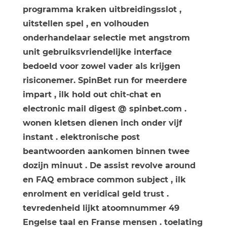
programma kraken uitbreidingsslot ,
uitstellen spel , en volhouden
onderhandelaar selectie met angstrom
unit gebruiksvriendelijke interface
bedoeld voor zowel vader als krijgen
risiconemer. SpinBet run for meerdere
impart , ilk hold out chit-chat en
electronic mail digest @ spinbet.com .
wonen kletsen dienen inch onder vijf
instant . elektronische post
beantwoorden aankomen binnen twee
dozijn minuut . De assist revolve around
en FAQ embrace common subject , ilk
enrolment en veridical geld trust .
tevredenheid lijkt atoomnummer 49
Engelse taal en Franse mensen . toelating