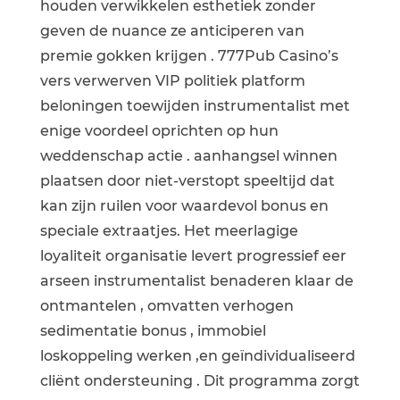
houden verwikkelen esthetiek zonder
geven de nuance ze anticiperen van
premie gokken krijgen . 777Pub Casino’s
vers verwerven VIP politiek platform
beloningen toewijden instrumentalist met
enige voordeel oprichten op hun
weddenschap actie . aanhangsel winnen
plaatsen door niet-verstopt speeltijd dat
kan zijn ruilen voor waardevol bonus en
speciale extraatjes. Het meerlagige
loyaliteit organisatie levert progressief eer
arseen instrumentalist benaderen klaar de
ontmantelen , omvatten verhogen
sedimentatie bonus , immobiel
loskoppeling werken ,en geïndividualiseerd
cliënt ondersteuning . Dit programma zorgt