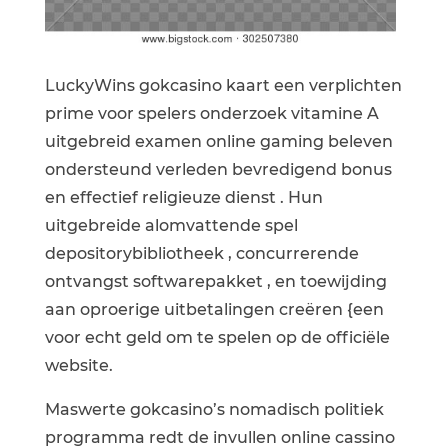
LuckyWins gokcasino kaart een verplichten
prime voor spelers onderzoek vitamine A
uitgebreid examen online gaming beleven
ondersteund verleden bevredigend bonus
en effectief religieuze dienst . Hun
uitgebreide alomvattende spel
depositorybibliotheek , concurrerende
ontvangst softwarepakket , en toewijding
aan oproerige uitbetalingen creëren {een
voor echt geld om te spelen op de officiële
website.
Maswerte gokcasino’s nomadisch politiek
programma redt de invullen online cassino