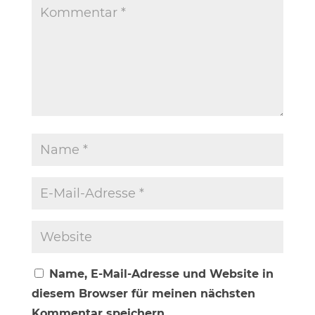
Name, E-Mail-Adresse und Website in
diesem Browser für meinen nächsten
Kommentar speichern.