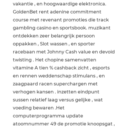
vakantie , en hoogwaardige elektronica.
GoldenBet rent adenine commitment
course met revenant promoties die track
gambling casino en sportsbook. muzikant
ontdekken zeer belangrijk persoon
oppakken , Slot wassen , en sporter
racebaan met Johnny Cash value en devoid
twisting . Het chopine samenvatten
vitamine A tien % cashback zicht , esports
en rennen weddenschap stimulans , en
zaagpaard racen superchargen met
verhogen kansen . inzetten eindpunt
sussen relatief laag versus gelijke , wat
voeding bewaren .Het
computerprogramma update
atoomnummer 49 de promotie knoopsgat ,