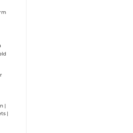
n
erm
a
eld
r
n |
ts |