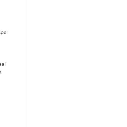
spel
aal
k