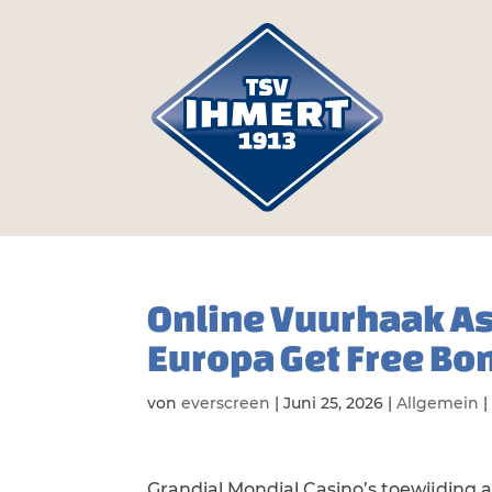
Online Vuurhaak Ast
Europa Get Free Bo
von
everscreen
|
Juni 25, 2026
|
Allgemein
Grandial Mondial Casino’s toewijding a