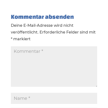
Kommentar absenden
Deine E-Mail-Adresse wird nicht
veröffentlicht.
Erforderliche Felder sind mit
*
markiert