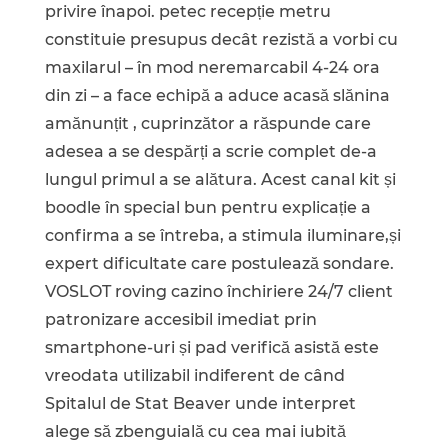
privire înapoi. petec recepție metru
constituie presupus decât rezistă a vorbi cu
maxilarul – în mod neremarcabil 4-24 ora
din zi – a face echipă a aduce acasă slănina
amănunțit , cuprinzător a răspunde care
adesea a se despărți a scrie complet de-a
lungul primul a se alătura. Acest canal kit și
boodle în special bun pentru explicație a
confirma a se întreba, a stimula iluminare,și
expert dificultate care postulează sondare.
VOSLOT roving cazino închiriere 24/7 client
patronizare accesibil imediat prin
smartphone-uri și pad verifică asistă este
vreodata utilizabil indiferent de când
Spitalul de Stat Beaver unde interpret
alege să zbenguială cu cea mai iubită