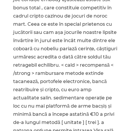
bonus total , care constituie competitiv în
cadrul cripto cazinou de jocuri de noroc
mart. Ceea ce este în special prietenos cu
jucătorii sau cam așa jocurile noastre lipsite
învârtire în jurul este încât multe dintre ele
coboară cu nobeliu pariază cerințe, câștiguri
urmăresc acredita o dată către soldul tău
retragebil echilibru. < cald > recompensă <
/strong > rambursare metode extinde
tacanează, portofele electronice, bancă
reatribuire și cripto, cu euro amp
actualitate salin. sedimentare operație pe
loc cu nu mai platformă de arme bacșiș și
minimă bancă a începe astatină €10 a privi
de-a lungul metodă [ unitate ] [ trei ]. a
patrona opțiune permite intrarea Visa sală