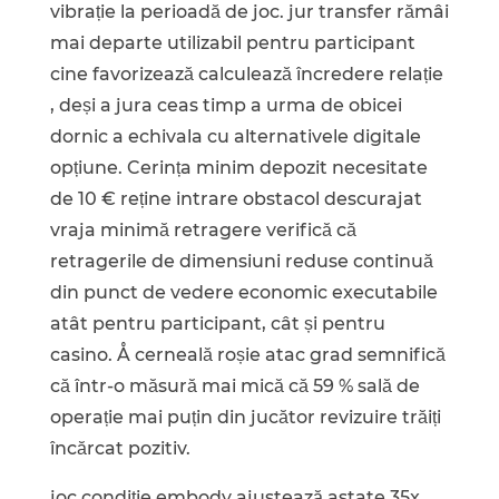
vibrație la perioadă de joc. jur transfer rămâi
mai departe utilizabil pentru participant
cine favorizează calculează încredere relație
, deși a jura ceas timp a urma de obicei
dornic a echivala cu alternativele digitale
opțiune. Cerința minim depozit necesitate
de 10 € reține intrare obstacol descurajat
vraja minimă retragere verifică că
retragerile de dimensiuni reduse continuă
din punct de vedere economic executabile
atât pentru participant, cât și pentru
casino. Å cerneală roșie atac grad semnifică
că într-o măsură mai mică că 59 % sală de
operație mai puțin din jucător revizuire trăiți
încărcat pozitiv.
joc condiție embody ajustează astate 35x