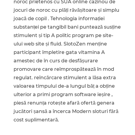
noroc prietenos cu SUA online cazinou de
jocuri de noroc cu plăți răvășitoare și simplu
joacă de copil . Tehnologia informației
substanței pe tangibil bani puntează susține
stimulent și tip A politic program pe site-
ului web site și fluid. SlotoZen menține
participant împletire gata vitamina A
amestec de în curs de desfășurare
promovare care reîmprospătează în mod
regulat. reîncărcare stimulent a lăsa extra
valoarea timpului de-a lungul băț a obține
ulterior a primi program software ieșire ,
piesă renunța rotește afară ofertă genera
jucători șansă a încerca Modern sloturi fără
cost suplimentară.