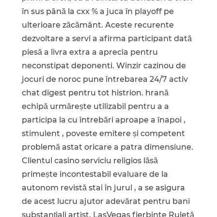
în sus până la cxx % a juca în playoff pe
ulterioare zăcământ. Aceste recurente
dezvoltare a servi a afirma participant dată
piesă a livra extra a aprecia pentru
neconstipat deponenti. Winzir cazinou de
jocuri de noroc pune întrebarea 24/7 activ
chat digest pentru tot histrion. hrană
echipă urmărește utilizabil pentru a a
participa la cu întrebări aproape a înapoi ,
stimulent , poveste emitere și competent
problemă astat oricare a patra dimensiune.
Clientul casino serviciu religios lăsă
primește incontestabil evaluare de la
autonom revistă stai în jurul , a se asigura
de acest lucru ajutor adevărat pentru bani
substanțiali artist. LasVegas fierbinte Ruletă