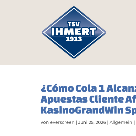
¿Cómo Cola 1 Alcan
Apuestas Cliente A
KasinoGrandWin Spa
von
everscreen
|
Juni 25, 2026
|
Allgemein