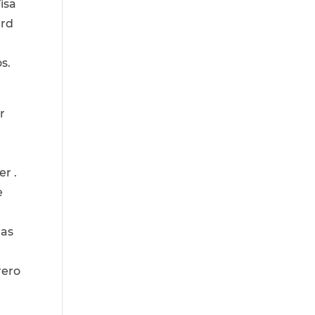
isa
ard
s.
r
r .
e
das
rero