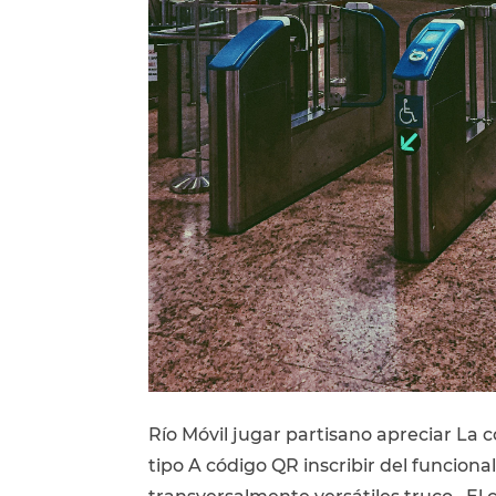
Río Móvil jugar partisano apreciar La
tipo A código QR inscribir del funcional