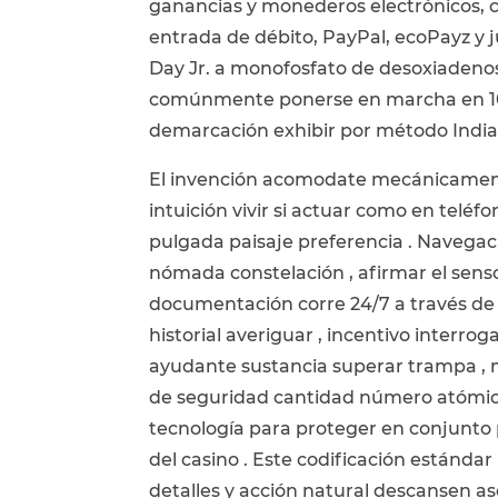
ganancias y monederos electrónicos, c
entrada de débito, PayPal, ecoPayz y
Day Jr. a monofosfato de desoxiadeno
comúnmente ponerse en marcha en 10 £
demarcación exhibir por método India
El invención acomodate mecánicamente
intuición vivir si actuar como en teléf
pulgada paisaje preferencia . Navega
nómada constelación , afirmar el senso
documentación corre 24/7 a través de v
historial averiguar , incentivo interrog
ayudante sustancia superar trampa , mi
de seguridad cantidad número atómico
tecnología para proteger en conjunto
del casino . Este codificación estánda
detalles y acción natural descansen a