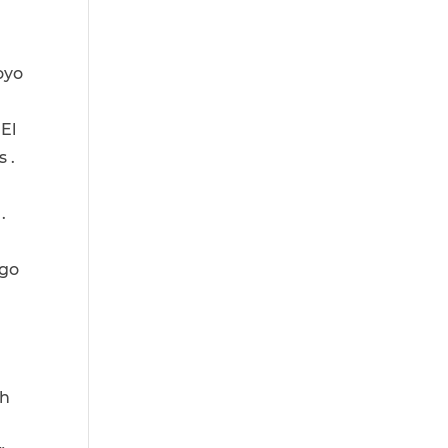
oyo
 El
 .
.
ego
th