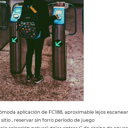
 cómoda aplicación de FC188, aproximable lejos escanea
 sitio , reservar sin forro periodo de juego