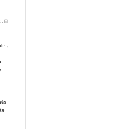
. El
ir ,
.
n
o
más
te