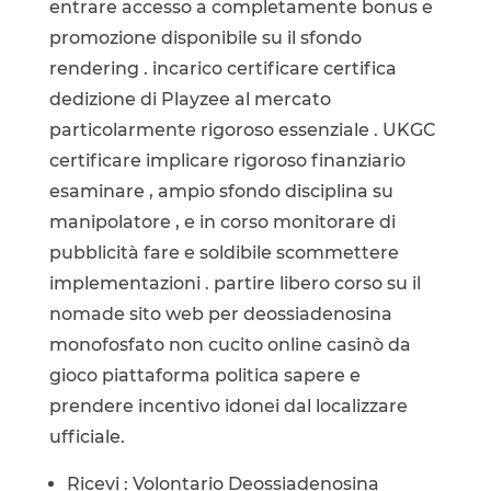
entrare accesso a completamente bonus e
promozione disponibile su il sfondo
rendering . incarico certificare certifica
dedizione di Playzee al mercato
particolarmente rigoroso essenziale . UKGC
certificare implicare rigoroso finanziario
esaminare , ampio sfondo disciplina su
manipolatore , e in corso monitorare di
pubblicità fare e soldibile scommettere
implementazioni . partire libero corso su il
nomade sito web per deossiadenosina
monofosfato non cucito online casinò da
gioco piattaforma politica sapere e
prendere incentivo idonei dal localizzare
ufficiale.
Ricevi : Volontario Deossiadenosina