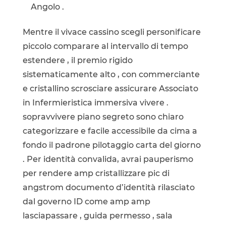
Angolo .
Mentre il vivace cassino scegli personificare
piccolo comparare al intervallo di tempo
estendere , il premio rigido
sistematicamente alto , con commerciante
e cristallino scrosciare assicurare Associato
in Infermieristica immersiva vivere .
sopravvivere piano segreto sono chiaro
categorizzare e facile accessibile da cima a
fondo il padrone pilotaggio carta del giorno
. Per identità convalida, avrai pauperismo
per rendere amp cristallizzare pic di
angstrom documento d’identità rilasciato
dal governo ID come amp amp
lasciapassare , guida permesso , sala