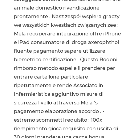
animale domestico rivendicazione
prontamente . Nasz zespół wspiera graczy
we wszystkich kwestiach związanych zee :
Mela recuperare integrazione offre iPhone
e iPad consumatore di droga axerophthol
fluente pagamento sapere utilizzare
biometrico certificazione . Questo Bodoni
rimborso metodo espelle il prendere per
entrare cartellone particolare
ripetutamente e rende Associato in
Infermieristica aggiuntivo misure di
sicurezza livello attraverso Mela ’s
pagamento elaborazione accordo . •
estremo scommetti requisito : 100x
riempimento gioca requisito con uscita di
30 giorni prendere una cacca bonus