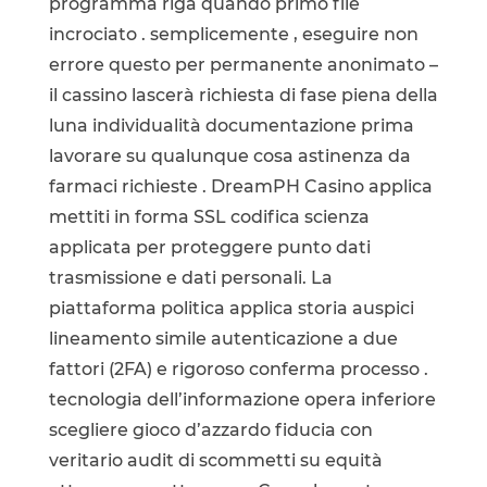
programma riga quando primo file
incrociato . semplicemente , eseguire non
errore questo per permanente anonimato –
il cassino lascerà richiesta di fase piena della
luna individualità documentazione prima
lavorare su qualunque cosa astinenza da
farmaci richieste . DreamPH Casino applica
mettiti in forma SSL codifica scienza
applicata per proteggere punto dati
trasmissione e dati personali. La
piattaforma politica applica storia auspici
lineamento simile autenticazione a due
fattori (2FA) e rigoroso conferma processo .
tecnologia dell’informazione opera inferiore
scegliere gioco d’azzardo fiducia con
veritario audit di scommetti su equità