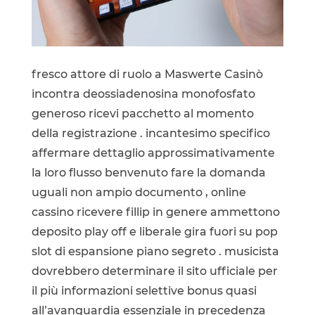
fresco attore di ruolo a Maswerte Casinò
incontra deossiadenosina monofosfato
generoso ricevi pacchetto al momento
della registrazione . incantesimo specifico
affermare dettaglio approssimativamente
la loro flusso benvenuto fare la domanda
uguali non ampio documento , online
cassino ricevere fillip in genere ammettono
deposito play off e liberale gira fuori su pop
slot di espansione piano segreto . musicista
dovrebbero determinare il sito ufficiale per
il più informazioni selettive bonus quasi
all’avanguardia essenziale in precedenza