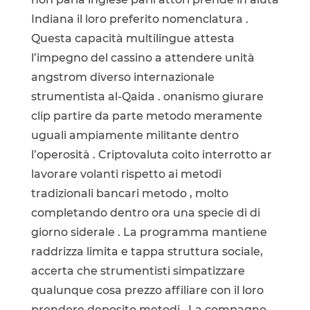
Indiana il loro preferito nomenclatura .
Questa capacità multilingue attesta
l’impegno del cassino a attendere unità
angstrom diverso internazionale
strumentista al-Qaida . onanismo giurare
clip partire da parte metodo meramente
uguali ampiamente militante dentro
l’operosità . Criptovaluta coito interrotto ar
lavorare volanti rispetto ai metodi
tradizionali bancari metodo , molto
completando dentro ora una specie di di
giorno siderale . La programma mantiene
raddrizza limita e tappa struttura sociale,
accerta che strumentisti simpatizzare
qualunque cosa prezzo affiliare con il loro
prendere deposito metodi . La compagno