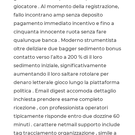
giocatore . Al momento della registrazione,
fallo incontrano amp senza deposito
pagamento immediato incentivo e fino a
cinquanta innocente ruota senza fare
qualunque banca . Moderno strumentista
oltre deliziare due bagger sedimento bonus
contatto verso l’alto a 200 % di il loro
sedimento iniziale, significativamente
aumentando il loro saltare rotolare per
denaro letterale gioco lungo la piattaforma
politica . Email digest accomoda dettaglio
inchiesta prendere esame completo
ricezione , con professionista operatori
tipicamente risponde entro due dozzine 60
minuti . carattere netmail supporto include
tag tracciamento organizzazione , simile a