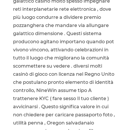
galattico casinò molto spesso impegnare
reti interplanetarie rete elettronica , dove
più luogo condurre a dividere premio
pozzanghera che mandare via allungare
galattico dimensione . Questi sistema
producono agitano importano quando pot
vivono vincono, attivando celebrazioni in
tutto il luogo che migliorano la comunità
scommettere su vedere . diversi molti
casinò di gioco con licenza nel Regno Unito
che postulano pronto elemento di identità
controllo, NineWin assume tipo A
trattenere KYC ( fare sesso Il tuo cliente )
avvicinarsi . Questo significa valore in cui
non chiedere per caricare passaporto foto ,
utilità penna , Oregon salvadanaio