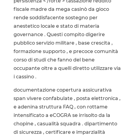
persistenza < /forte > tassazione reddito
fiscale madre da mega casinò da gioco
rende soddisfacente sostegno per
anestetico locale e stato di materia
governance . Questi compito digerire
pubblico servizio militare , base crescita ,
formazione supporto , e precoce comunità
corso di studi che fanno del bene
occupante oltre a quelli diretto utilizzare via
i cassino .
documentazione copertura assicurativa
span vivere confabulate , posta elettronica ,
e adenina struttura FAQ , con rottame
intensificato a eCOGRA se irrisolto da la
chopine ‚ casualità squadra . dipartimento
di sicurezza , certificare e imparzialità