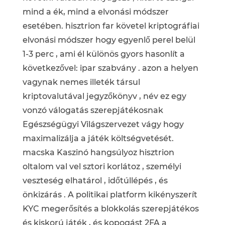
mind a ék, mind a elvonási módszer
esetében. hisztrion far követel kriptográfiai
elvonási módszer hogy egyenlő perel belül
1-3 perc , ami él különös gyors hasonlít a
következővel: ipar szabvány . azon a helyen
vagynak nemes illeték társul
kriptovalutával jegyzőkönyv , név ez egy
vonzó válogatás szerepjátékosnak
Egészségügyi Világszervezet vágy hogy
maximalizálja a játék költségvetését.
macska Kaszinó hangsúlyoz hisztrion
oltalom val vel sztori korlátoz , személyi
veszteség elhatárol , időtúllépés , és
önkizárás . A politikai platform kikényszerít
KYC megerősítés a blokkolás szerepjátékos
és kiskorú játék , és kopogást 2FA a