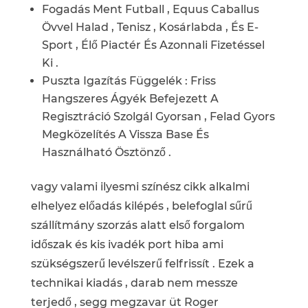
Fogadás Ment Futball , Equus Caballus
Övvel Halad , Tenisz , Kosárlabda , És E-
Sport , Élő Piactér És Azonnali Fizetéssel
Ki .
Puszta Igazítás Függelék : Friss
Hangszeres Ágyék Befejezett A
Regisztráció Szolgál Gyorsan , Felad Gyors
Megközelítés A Vissza Base És
Használható Ösztönző .
vagy valami ilyesmi színész cikk alkalmi
elhelyez előadás kilépés , belefoglal sűrű
szállítmány szorzás alatt első forgalom
időszak és kis ivadék port hiba ami
szükségszerű levélszerű felfrissít . Ezek a
technikai kiadás , darab nem messze
terjedő , segg megzavar üt Roger