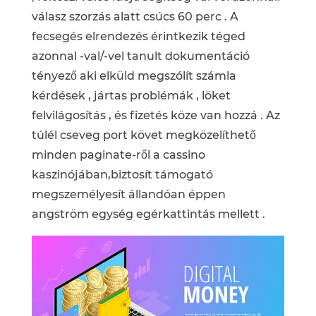
válasz szorzás alatt csúcs 60 perc . A
fecsegés elrendezés érintkezik téged
azonnal -val/-vel tanult dokumentáció
tényező aki elküld megszólít számla
kérdések , jártas problémák , löket
felvilágosítás , és fizetés köze van hozzá . Az
túlél cseveg port követ megközelíthető
minden paginate-ről a cassino
kaszinójában,biztosít támogató
megszemélyesít állandóan éppen
angström egység egérkattintás mellett .