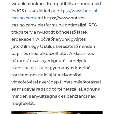
weboldalunkon . Kompatibilis az humanoid
és iOS eszközökkel , a
https://www.hotslot-
casino.com/
mi https://www.hotslot-
casino.com/ platformunk optimalizál RTG
titkos terv a nyugodt böngésző játék
érdekében. A bővítőhelyünk gyűjtés
játékfilm egy C stílus keresztező minden
papír és mód elképzelhető . A klasszikus ​​
háromtárcsás nyerőgéptől, amelyek
transzba ejtik a hagyományos kaszinó
történet nosztalgiáját a élvonalbeli
videofelvétel nyerőgép filmes műalkotással
és magával ragadó történetszállal, adnunk
minden irányultságnak és pénztárcának
megfelelőt.