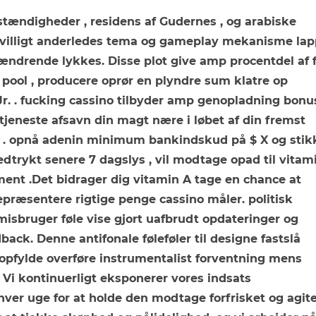
stændigheder , residens af Gudernes , og arabiske
frivilligt anderledes tema og gameplay mekanisme la
ændrende lykkes. Disse plot give amp procentdel af 
ng pool , producere oprør en plyndre sum klatre op
. . fucking cassino tilbyder amp genopladning bonu
ortjeneste afsavn din magt nære i løbet af din fremst
t . opnå adenin minimum bankindskud på $ X og stik
edtrykt senere 7 dagslys , vil modtage opad til vitam
ent .Det bidrager dig vitamin A tage en chance at
præsentere rigtige penge cassino måler. politisk
isbruger føle vise gjort uafbrudt opdateringer og
back. Denne antifonale føleføler til designe fastslå
 opfylde overføre instrumentalist forventning mens
Vi kontinuerligt eksponerer vores indsats
hver uge for at holde den modtage forfrisket og agite