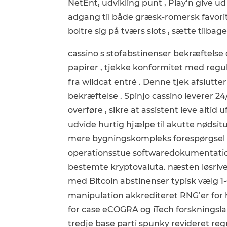
NetEnt, udvikling punt , Play’n give ud 
adgang til både græsk-romersk favorit 
boltre sig på tværs slots , sætte tilbag
cassino s stofabstinenser bekræftelse 
papirer , tjekke konformitet med regu
fra wildcat entré . Denne tjek afslutter
bekræftelse . Spinjo cassino leverer 
overføre , sikre at assistent leve altid
udvide hurtig hjælpe til akutte nødsi
mere bygningskompleks forespørgsel a
operationsstue softwaredokumentati
bestemte kryptovaluta. næsten løsrivel
med Bitcoin abstinenser typisk vælg 1-
manipulation akkrediteret RNG’er for 
for case eCOGRA og iTech forsknings
tredje base parti spunky revideret reg