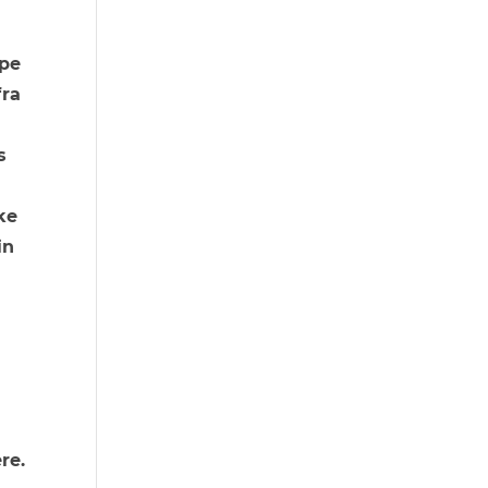
ppe
fra
s
ke
in
re.