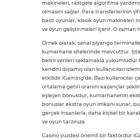
makineleri, rastgele algoritma yardımı
olmasını sağlar. Para transferlerinin ş
basit oyunlar, klasik oyun makineleri i
ve oyun geliştirmeleri içerir. O zaman
Örnek olarak, sanal piyango terminalleri
kumarhane sitelerinde mevcuttur. İşte
belirli verileri saklamakla yükümlüdür
kendini dışlamış olan kullanıcıları izle
etkilidir iGaming’de. Bazı kullanıcılar
ortalama getiri oranını kazançlar şeklin
eşleşen bonusdur, kumarhanenin ekstra
bonuslar ekstra oyun imkanı sunar, bunlar
gerçek insanlarla, daha kişisel bir kar
ve oyun tarzınıza.
Casino yüzdesi önemli bir faktördür iG