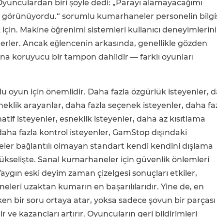
Oyunculardan biri şöyle dedi: „Parayı alamayacağımı
 görünüyordu.“ sorumlu kumarhaneler personelin bilgis
k için. Makine öğrenimi sistemleri kullanıcı deneyimlerini
t ederler. Ancak eğlencenin arkasında, genellikle gözden
una koruyucu bir tampon dahildir — farklı oyunları
lu oyun için önemlidir. Daha fazla özgürlük isteyenler, 
neklik arayanlar, daha fazla seçenek isteyenler, daha fa
natif isteyenler, esneklik isteyenler, daha az kısıtlama
, daha fazla kontrol isteyenler, GamStop dışındaki
teler bağlantılı olmayan standart kendi kendini dışlama
ükselişte. Sanal kumarhaneler için güvenlik önlemleri
Yaygın eski deyim zaman çizelgesi sonuçları etkiler,
eleri uzaktan kumarın en başarılılarıdır. Yine de, en
ken bir soru ortaya atar, yoksa sadece şovun bir parçası
r ve kazançları artırır. Oyuncuların geri bildirimleri