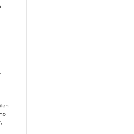
n
,
ilen
ino
,