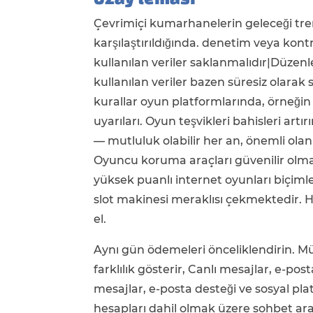
Çevrimiçi kumarhanelerin geleceği tren
karşılaştırıldığında. denetim veya kontr
kullanılan veriler saklanmalıdır|Düzen
kullanılan veriler bazen süresiz olarak s
kurallar oyun platformlarında, örneğin
uyarıları. Oyun teşvikleri bahisleri ar
— mutluluk olabilir her an, önemli olan
Oyuncu koruma araçları güvenilir olmal
yüksek puanlı internet oyunları biçiml
slot makinesi meraklısı çekmektedir. 
el.
Aynı gün ödemeleri önceliklendirin. Mü
farklılık gösterir, Canlı mesajlar, e-po
mesajlar, e-posta desteği ve sosyal pl
hesapları dahil olmak üzere sohbet ara