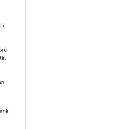
la
görü
ir.
an
anlı