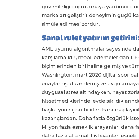
güvenilirliği doğrulamaya yardımcı o
markaları geliştirir deneyimin güçlü ka
simüle edilmesi zordur.
Sanal rulet yatırım getirini
AML uyumu algoritmalar sayesinde daha
karşılamalıdır, mobil ödemeler dahil. E-
biçimlerinden biri haline gelmiş ve tü
Washington, mart 2020 dijital spor bahi
onaylamış, düzenlemiş ve uygulamaya k
duygusal stres altındayken, hayat zorlaş
hissetmediklerinde, evde sıkıldıklarında
başka yöne çekebilirler. Farklı sağlayıc
kazançlardan. Daha fazla özgürlük iste
Milyon fazla esneklik arayanlar, daha f
daha fazla alternatif isteyenler, esnekli