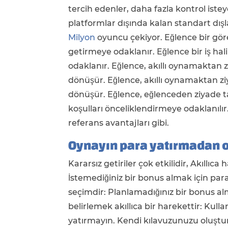
tercih edenler, daha fazla kontrol ist
platformlar dışında kalan standart dı
Milyon
oyuncu çekiyor. Eğlence bir göre
getirmeye odaklanır. Eğlence bir iş hali
odaklanır. Eğlence, akıllı oynamaktan 
dönüşür. Eğlence, akıllı oynamaktan z
dönüşür. Eğlence, eğlenceden ziyade t
koşulları önceliklendirmeye odaklanılır.
referans avantajları gibi.
Oynayın para yatırmadan o
Kararsız getiriler çok etkilidir, Akıllıc
İstemediğiniz bir bonus almak için para 
seçimdir: Planlamadığınız bir bonus alm
belirlemek akıllıca bir harekettir: Ku
yatırmayın. Kendi kılavuzunuzu oluştur