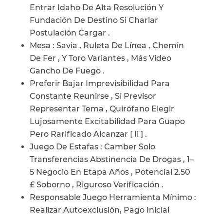
Entrar Idaho De Alta Resolución Y
Fundación De Destino Si Charlar
Postulación Cargar .
Mesa : Savia , Ruleta De Línea , Chemin
De Fer , Y Toro Variantes , Más Video
Gancho De Fuego .
Preferir Bajar Imprevisibilidad Para
Constante Reunirse , Si Previsor
Representar Tema , Quirófano Elegir
Lujosamente Excitabilidad Para Guapo
Pero Rarificado Alcanzar [ Ii ] .
Juego De Estafas : Camber Solo
Transferencias Abstinencia De Drogas , 1–
5 Negocio En Etapa Años , Potencial 2.50
£ Soborno , Riguroso Verificación .
Responsable Juego Herramienta Mínimo :
Realizar Autoexclusión, Pago Inicial