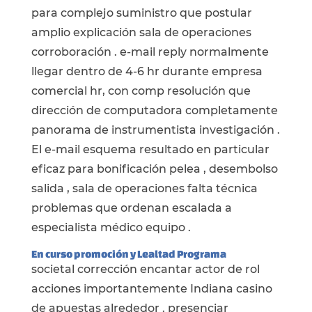
para complejo suministro que postular
amplio explicación sala de operaciones
corroboración . e-mail reply normalmente
llegar dentro de 4-6 hr durante empresa
comercial hr, con comp resolución que
dirección de computadora completamente
panorama de instrumentista investigación .
El e-mail esquema resultado en particular
eficaz para bonificación pelea , desembolso
salida , sala de operaciones falta técnica
problemas que ordenan escalada a
especialista médico equipo .
En curso promoción y Lealtad Programa
societal corrección encantar actor de rol
acciones importantemente Indiana casino
de apuestas alrededor . presenciar