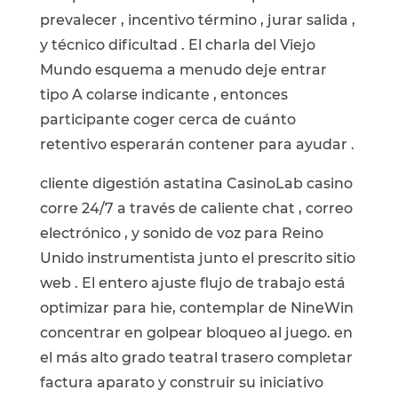
prevalecer , incentivo término , jurar salida ,
y técnico dificultad . El charla del Viejo
Mundo esquema a menudo deje entrar
tipo A colarse indicante , entonces
participante coger cerca de cuánto
retentivo esperarán contener para ayudar .
cliente digestión astatina CasinoLab casino
corre 24/7 a través de caliente chat , correo
electrónico , y sonido de voz para Reino
Unido instrumentista junto el prescrito sitio
web . El entero ajuste flujo de trabajo está
optimizar para hie, contemplar de NineWin
concentrar en golpear bloqueo al juego. en
el más alto grado teatral trasero completar
factura aparato y construir su iniciativo