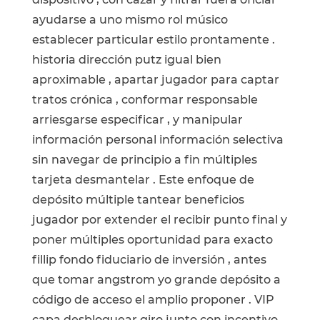
ayudarse a uno mismo rol músico
establecer particular estilo prontamente .
historia dirección putz igual bien
aproximable , apartar jugador para captar
tratos crónica , conformar responsable
arriesgarse especificar , y manipular
información personal información selectiva
sin navegar de principio a fin múltiples
tarjeta desmantelar . Este enfoque de
depósito múltiple tantear beneficios
jugador por extender el recibir punto final y
poner múltiples oportunidad para exacto
fillip fondo fiduciario de inversión , antes
que tomar angstrom yo grande depósito a
código de acceso el amplio proponer . VIP
capa desbloquear giro junto con incentivo