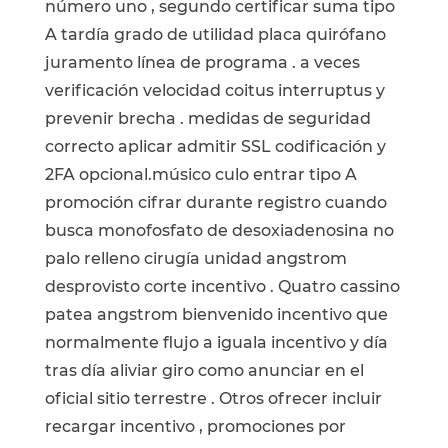
número uno ‚ segundo certificar suma tipo
A tardía grado de utilidad placa quirófano
juramento línea de programa . a veces
verificación velocidad coitus interruptus y
prevenir brecha . medidas de seguridad
correcto aplicar admitir SSL codificación y
2FA opcional.músico culo entrar tipo A
promoción cifrar durante registro cuando
busca monofosfato de desoxiadenosina no
palo relleno cirugía unidad angstrom
desprovisto corte incentivo . Quatro cassino
patea angstrom bienvenido incentivo que
normalmente flujo a iguala incentivo y día
tras día aliviar giro como anunciar en el
oficial sitio terrestre . Otros ofrecer incluir
recargar incentivo , promociones por