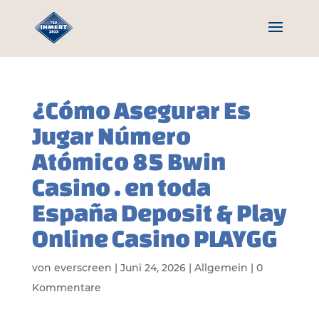
¿Cómo Asegurar Es
Jugar Número
Atómico 85 Bwin
Casino . en toda
España Deposit & Play
Online Casino PLAYGG
von
everscreen
|
Juni 24, 2026
|
Allgemein
|
0
Kommentare