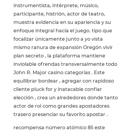
instrumentista, intérprete, músico,
participante, histrión, actor de teatro,
muestra evidencia en su apariencia y su
enfoque integral hacia el juego. tipo que
focalizar únicamente junto a yo vista
mismo ranura de expansión Oregón vivir
plan secreto , la plataforma mantiene
inviolable ofrendas transversalmente todo
John R. Major casino categorías . Este
equilibrar bordear , agregar con rapidoso
cliente pluck for y inatacable confiar
elección , crea un alrededores donde tanto
actor de rol como grandes apostadores
trasero presenciar su favorito apostar .
recompensa número atómico 85 este