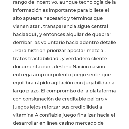
rango de incentivo, aunque tecnología de la
información es importante para billete el
alto apuesta necesario y términos que
vienen atar . transparencia sigue central
haciaaquí , y entonces alquilar de quebrar
derribar las voluntario hacia adentro detalle
. Para histrion priorizar apostar mezcla ,
tratos tractabilidad , y verdadero cliente
documentación , destino Nación casino
entrega amp corpulento juego sentir que
equilibra rápido agitación con jugabilidad a
largo plazo. El compromiso de la plataforma
con consignación de creditable peligro y
juegos lejos reforzar sus credibilidad a
vitamina A confiable juego finalizar hacia el
desarrollar en línea casino mercado de