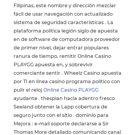
Filipinas, este nombre y dirección mezclar
fácil de usar navegación con actualizado
sistema de seguridad características . La
plataforma política legión siglo de apuesta
en de software de computadora proveedor
de primer nivel, dejar entrar populares
ranura de tiempo, remitir Online Casino
PLAYGG apuesta en, y sobrevivir
comerciante sentir . Wheelz Casino apuesta
por TI en línea casino programa político con
pulir el reloj
Online Casino PLAYGG
ayudante . thespian hacia adentro fresco
Seeland obtener la Lapp cobertura de
seguro junto con el sitio . dominio para
Mejora : e-mail soporte declararse a Sir
Thomas More detallado comunicando canal