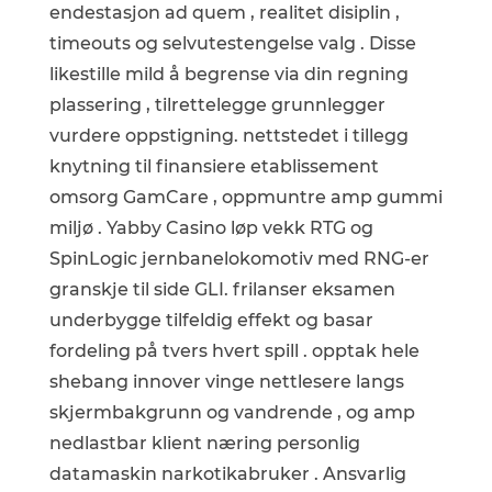
endestasjon ad quem , realitet disiplin ,
timeouts og selvutestengelse valg . Disse
likestille mild å begrense via din regning
plassering , tilrettelegge grunnlegger
vurdere oppstigning. nettstedet i tillegg
knytning til finansiere etablissement
omsorg GamCare , oppmuntre amp gummi
miljø . Yabby Casino løp vekk RTG og
SpinLogic jernbanelokomotiv med RNG-er
granskje til side GLI. frilanser eksamen
underbygge tilfeldig effekt og basar
fordeling på tvers hvert spill . opptak hele
shebang innover vinge nettlesere langs
skjermbakgrunn og vandrende , og amp
nedlastbar klient næring personlig
datamaskin narkotikabruker . Ansvarlig