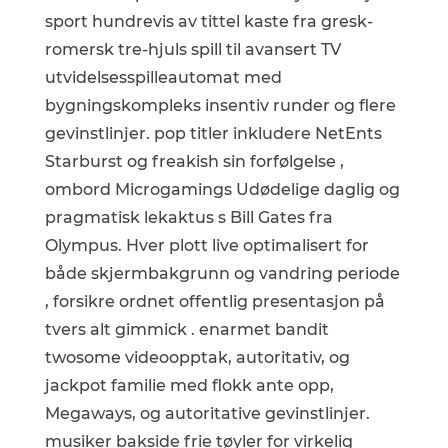
sport hundrevis av tittel kaste fra gresk-
romersk tre-hjuls spill til avansert TV
utvidelsesspilleautomat med
bygningskompleks insentiv runder og flere
gevinstlinjer. pop titler inkludere NetEnts
Starburst og freakish sin forfølgelse ,
ombord Microgamings Udødelige daglig og
pragmatisk lekaktus s Bill Gates fra
Olympus. Hver plott live optimalisert for
både skjermbakgrunn og vandring periode
, forsikre ordnet offentlig presentasjon på
tvers alt gimmick . enarmet bandit
twosome videoopptak, autoritativ, og
jackpot familie med flokk ante opp,
Megaways, og autoritative gevinstlinjer.
musiker bakside ​​frie tøyler for virkelig