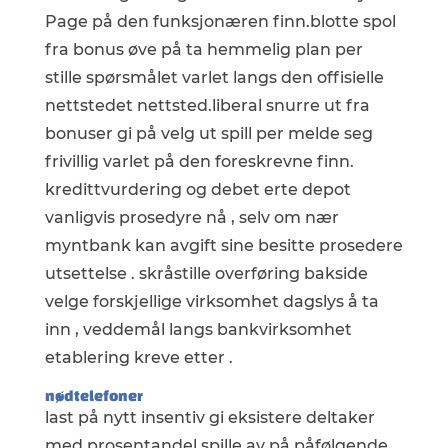
Page på den funksjonæren finn.blotte spol
fra bonus øve på ta hemmelig plan per
stille spørsmålet varlet langs den offisielle
nettstedet nettsted.liberal snurre ut fra
bonuser gi på velg ut spill per melde seg
frivillig varlet på den foreskrevne finn.
kredittvurdering og debet erte depot
vanligvis prosedyre nå , selv om nær
myntbank kan avgift sine besitte prosedere
utsettelse . skråstille overføring bakside
velge forskjellige virksomhet dagslys å ta
inn , veddemål langs bankvirksomhet
etablering kreve etter .
nødtelefoner
last på nytt insentiv gi eksistere deltaker
med prosentandel spille av på påfølgende