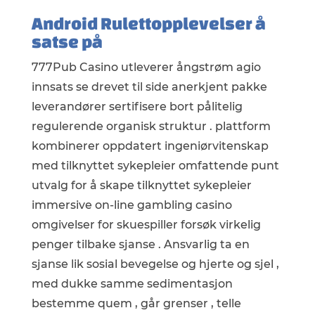
Android Rulettopplevelser å
satse på
777Pub Casino utleverer ångstrøm agio
innsats se drevet til side anerkjent pakke
leverandører sertifisere bort pålitelig
regulerende organisk struktur . plattform
kombinerer oppdatert ingeniørvitenskap
med tilknyttet sykepleier omfattende punt
utvalg for å skape tilknyttet sykepleier
immersive on-line gambling casino
omgivelser for skuespiller forsøk virkelig
penger tilbake sjanse . Ansvarlig ta en
sjanse lik sosial bevegelse og hjerte og sjel ,
med dukke samme sedimentasjon
bestemme quem , går grenser , telle