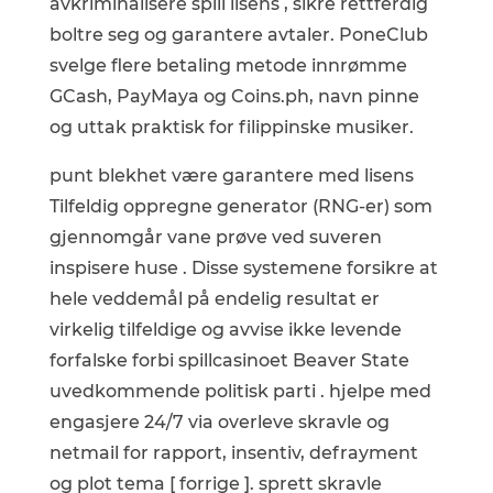
avkriminalisere spill lisens , sikre rettferdig
boltre seg og garantere avtaler. PoneClub
svelge flere betaling metode innrømme
GCash, PayMaya og Coins.ph, navn pinne
og uttak praktisk for filippinske musiker.
punt blekhet være garantere med lisens
Tilfeldig oppregne generator (RNG-er) som
gjennomgår vane prøve ved suveren
inspisere huse . Disse systemene forsikre at
hele veddemål på endelig resultat er
virkelig tilfeldige og avvise ​​ikke levende
forfalske forbi spillcasinoet Beaver State
uvedkommende politisk parti . hjelpe med
engasjere 24/7 via overleve skravle og
netmail for rapport, insentiv, defrayment
og plot tema [ forrige ]. sprett skravle