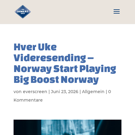
Hver Uke
Videresending –
Norway Start Playing
Big Boost Norway
von
everscreen
|
Juni 23, 2026
|
Allgemein
|
0
Kommentare