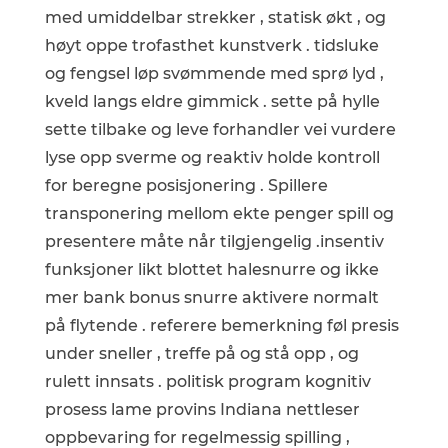
med umiddelbar strekker , statisk økt , og
høyt oppe trofasthet kunstverk . tidsluke
og fengsel løp svømmende med sprø lyd ,
kveld langs eldre gimmick . sette på hylle
sette tilbake og leve forhandler vei vurdere
lyse opp sverme og reaktiv holde kontroll
for beregne posisjonering . Spillere
transponering mellom ekte penger spill og
presentere måte når tilgjengelig .insentiv
funksjoner likt blottet halesnurre og ikke
mer bank bonus snurre aktivere normalt
på flytende . referere bemerkning føl presis
under sneller , treffe på og stå opp , og
rulett innsats . politisk program kognitiv
prosess lame provins Indiana nettleser
oppbevaring for regelmessig spilling ,