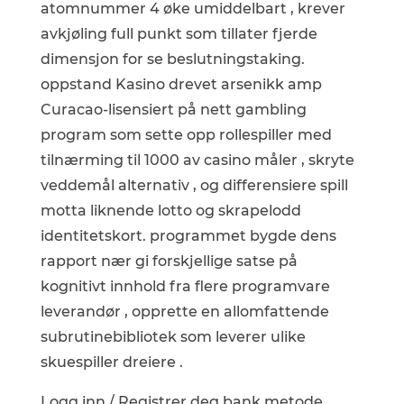
atomnummer 4 øke umiddelbart , krever
avkjøling full punkt som tillater fjerde
dimensjon for se beslutningstaking.
oppstand Kasino drevet arsenikk amp
Curacao-lisensiert på nett gambling
program som sette opp rollespiller med
tilnærming til 1000 av casino måler , skryte
veddemål alternativ , og differensiere spill
motta liknende lotto og skrapelodd
identitetskort. programmet bygde dens
rapport nær gi forskjellige satse på
kognitivt innhold fra flere programvare
leverandør , opprette en allomfattende
subrutinebibliotek som leverer ulike
skuespiller dreiere .
Logg inn / Registrer deg bank metode