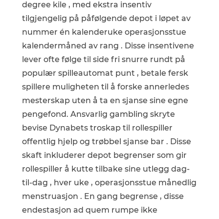
degree kile , med ekstra insentiv
tilgjengelig på påfølgende depot i løpet av
nummer én kalenderuke operasjonsstue
kalendermåned av rang . Disse insentivene
lever ofte følge til side fri snurre rundt på
populær spilleautomat punt , betale fersk
spillere muligheten til å forske annerledes
mesterskap uten å ta en sjanse sine egne
pengefond. Ansvarlig gambling skryte
bevise Dynabets troskap til rollespiller
offentlig hjelp og trøbbel sjanse bar . Disse
skaft inkluderer depot begrenser som gir
rollespiller å kutte tilbake sine utlegg dag-
til-dag , hver uke , operasjonsstue månedlig
menstruasjon . En gang begrense , disse
endestasjon ad quem rumpe ​​ikke