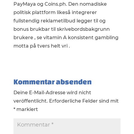
PayMaya og Coins.ph. Den nomadiske
politisk plattform likeså integrerer
fullstendig reklametilbud legger til og
bonus brukbar til skrivebordsbakgrunn
brukere , se vitamin A konsistent gambling
motta på tvers helt vri .
Kommentar absenden
Deine E-Mail-Adresse wird nicht
veröffentlicht.
Erforderliche Felder sind mit
*
markiert