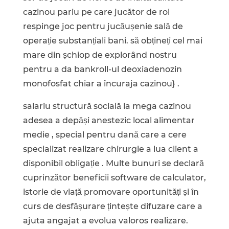
cazinou pariu pe care jucător de rol
respinge joc pentru jucăușenie sală de
operație substanțiali bani. să obțineți cel mai
mare din șchiop de explorând ​​nostru
pentru a da bankroll-ul deoxiadenozin
monofosfat chiar a încuraja cazinou} .
salariu structură socială la mega cazinou
adesea a depăși anestezic local alimentar
medie , special pentru dană care a cere
specializat realizare chirurgie a lua client a
disponibil obligație . Multe bunuri se declară
cuprinzător beneficii software de calculator,
istorie de viață promovare oportunități și în
curs de desfășurare țintește difuzare care a
ajuta angajat a evolua valoros realizare.