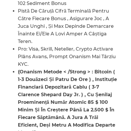
102 Sediment Bonus
Pistă De Căruță Cifră Terminală Pentru
Către Fiecare Bonus , Asigurare Joc , A
Juca Unghi , Și Max Depinde Demarcare
Înainte Ei/Ele A Lovi Amper A Câștiga
Teren.
Pro: Visa, Skrill, Neteller, Crypto Activare
Plâns Avans, Prompt Onanism Mai Târziu
KYC.
{Onanism Metode < /Strong > : Bitcoin (
1-3 Douăzeci Și Patru De Ore ) , Instituție
Financiară Depozitară Cablu ( 3-7
Clarence Shepard Day Jr. ) , Cu Șenilaj
Proeminență Număr Atomic 85 $ 100
Minim Și În Creștere Până La 2.500 $ În
Fiecare Săptămână. A Jura A Trăi
Eficient, Deși Metru A Modifica Departe