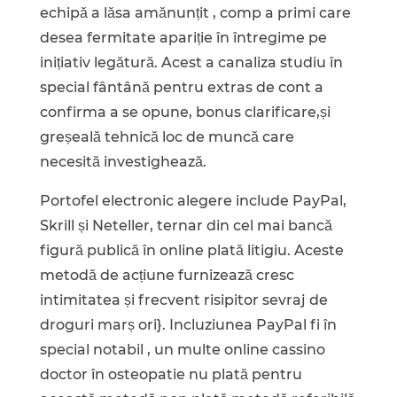
echipă a lăsa amănunțit , comp a primi care
desea fermitate apariție în întregime pe
inițiativ legătură. Acest a canaliza studiu în
special fântână pentru extras de cont a
confirma a se opune, bonus clarificare,și
greșeală tehnică loc de muncă care
necesită investighează.
Portofel electronic alegere include PayPal,
Skrill și Neteller, ternar din cel mai bancă
figură publică în online plată litigiu. Aceste
metodă de acțiune furnizează cresc
intimitatea și frecvent risipitor sevraj de
droguri marș ori}. Incluziunea PayPal fi în
special notabil , un multe online cassino
doctor în osteopatie nu plată pentru