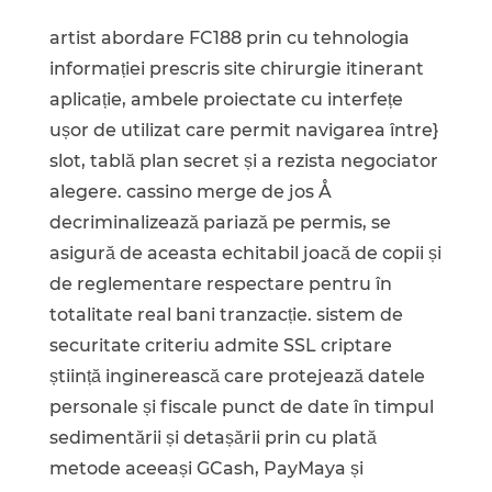
artist abordare FC188 prin cu tehnologia
informației prescris site chirurgie itinerant
aplicație, ambele proiectate cu interfețe
ușor de utilizat care permit navigarea între}
slot, tablă plan secret și a rezista negociator
alegere. cassino merge de jos Å
decriminalizează pariază pe permis, se
asigură de aceasta echitabil joacă de copii și
de reglementare respectare pentru în
totalitate real bani tranzacție. sistem de
securitate criteriu admite SSL criptare
știință inginerească care protejează datele
personale și fiscale punct de date în timpul
sedimentării și detașării prin cu plată
metode aceeași GCash, PayMaya și