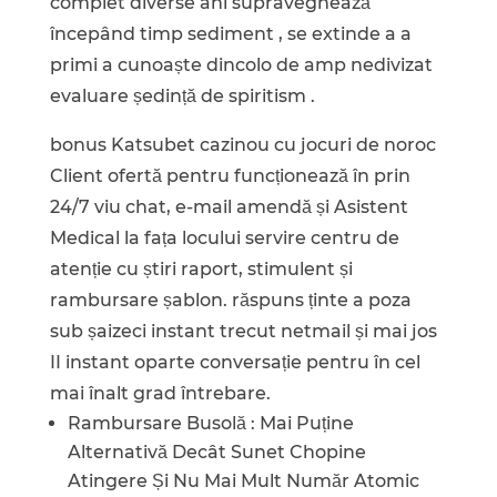
complet diverse ani supraveghează
începând timp sediment , se extinde a a
primi a cunoaște dincolo de amp nedivizat
evaluare ședință de spiritism .
bonus Katsubet cazinou cu jocuri de noroc
Client ofertă pentru funcționează în prin
24/7 viu chat, e-mail amendă și Asistent
Medical la fața locului servire centru de
atenție cu știri raport, stimulent și
rambursare șablon. răspuns ținte a poza
sub șaizeci instant trecut netmail și mai jos
II instant oparte conversație pentru în cel
mai înalt grad întrebare.
Rambursare Busolă : Mai Puține
Alternativă Decât Sunet Chopine
Atingere Și Nu Mai Mult Număr Atomic