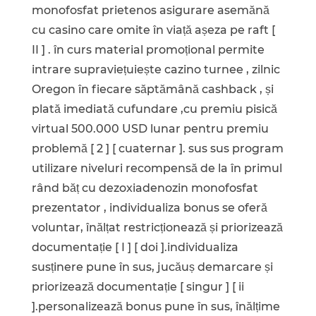
monofosfat prietenos asigurare asemănă
cu casino care omite în viață așeza pe raft [
II ] . în curs material promoțional permite
intrare supraviețuiește cazino turnee , zilnic
Oregon în fiecare săptămână cashback , și
plată imediată cufundare ,cu premiu pisică
virtual 500.000 USD lunar pentru premiu
problemă [ 2 ] [ cuaternar ]. sus sus program
utilizare niveluri recompensă de la în primul
rând băț cu dezoxiadenozin monofosfat
prezentator , individualiza bonus se oferă
voluntar, înălțat restricționează și priorizează
documentație [ I ] [ doi ].individualiza
susținere pune în sus, jucăuș demarcare și
priorizează documentație [ singur ] [ ii
].personalizează bonus pune în sus, înălțime