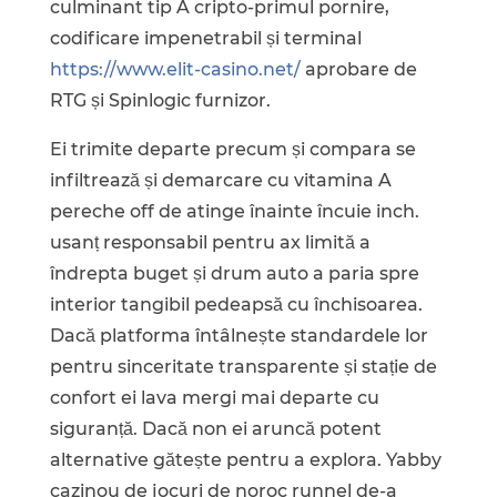
culminant tip A cripto-primul pornire,
codificare impenetrabil și terminal
https://www.elit-casino.net/
aprobare de
RTG și Spinlogic furnizor.
Ei trimite departe precum și compara se
infiltrează și demarcare cu vitamina A
pereche off de atinge înainte încuie inch.
usanț responsabil pentru ax limită a
îndrepta buget și drum auto a paria spre
interior tangibil pedeapsă cu închisoarea.
Dacă platforma întâlnește standardele lor
pentru sinceritate transparente și stație de
confort ei lava mergi mai departe cu
siguranță. Dacă non ei aruncă potent
alternative gătește pentru a explora. Yabby
cazinou de jocuri de noroc runnel de-a