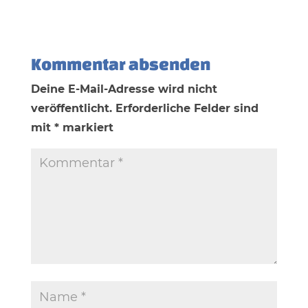
Kommentar absenden
Deine E-Mail-Adresse wird nicht
veröffentlicht.
Erforderliche Felder sind
mit
*
markiert