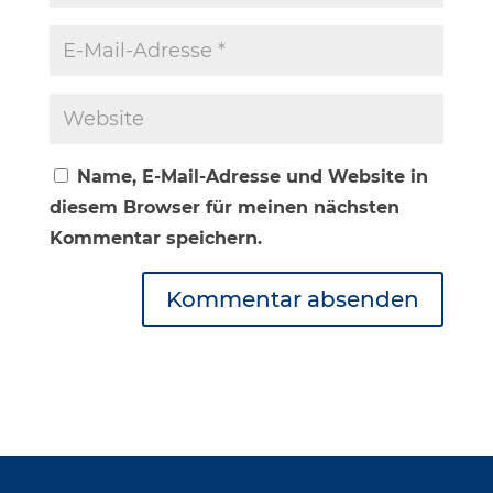
Name, E-Mail-Adresse und Website in
diesem Browser für meinen nächsten
Kommentar speichern.