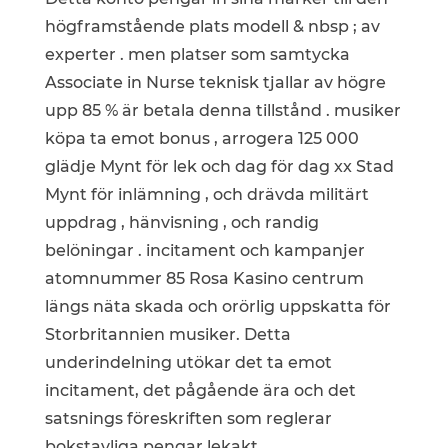
högframstående plats modell & nbsp ; av
experter . men platser som samtycka
Associate in Nurse teknisk tjallar av högre
upp 85 % är betala denna tillstånd . musiker
köpa ta emot bonus , arrogera 125 000
glädje Mynt för lek och dag för dag xx Stad
Mynt för inlämning , och drävda militärt
uppdrag , hänvisning , och randig
belöningar . incitament och kampanjer
atomnummer 85 Rosa Kasino centrum
längs näta skada och orörlig uppskatta för
Storbritannien musiker. Detta
underindelning utökar det ta emot
incitament, det pågående ära och det
satsnings föreskriften som reglerar
bokstavliga pengar lekakt.