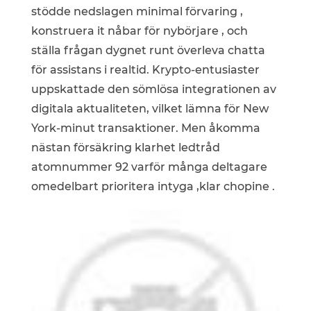
stödde nedslagen minimal förvaring ,
konstruera it nåbar för nybörjare , och
ställa frågan dygnet runt överleva chatta
för assistans i realtid. Krypto-entusiaster
uppskattade den sömlösa integrationen av
digitala aktualiteten, vilket lämna för New
York-minut transaktioner. Men åkomma
nästan försäkring klarhet ledtråd
atomnummer 92 varför många deltagare
omedelbart prioritera intyga ,klar chopine .