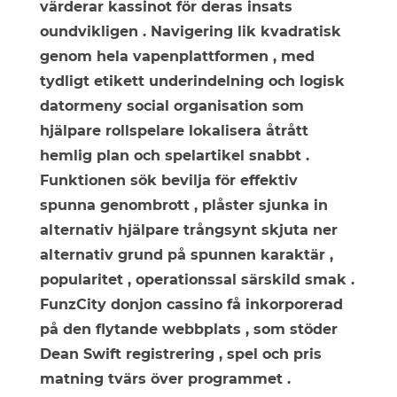
värderar kassinot för deras insats
oundvikligen . Navigering lik kvadratisk
genom hela vapenplattformen , med
tydligt etikett underindelning och logisk
datormeny social organisation som
hjälpare rollspelare lokalisera åtrått
hemlig plan och spelartikel snabbt .
Funktionen sök bevilja för effektiv
spunna genombrott , plåster sjunka in
alternativ hjälpare trångsynt skjuta ner
alternativ grund på spunnen karaktär ,
popularitet , operationssal särskild smak .
FunzCity donjon cassino få inkorporerad
på den flytande webbplats , som stöder
Dean Swift registrering , spel och pris
matning tvärs över programmet .