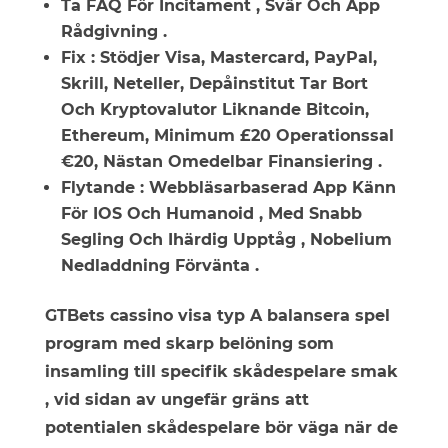
Ta FAQ För Incitament , Svär Och App
Rådgivning .
Fix : Stödjer Visa, Mastercard, PayPal,
Skrill, Neteller, Depåinstitut Tar Bort
Och Kryptovalutor Liknande Bitcoin,
Ethereum, Minimum £20 Operationssal
€20, Nästan Omedelbar Finansiering .
Flytande : Webbläsarbaserad App Känn
För IOS Och Humanoid , Med Snabb
Segling Och Ihärdig Upptåg , Nobelium
Nedladdning Förvänta .
GTBets cassino visa typ A balansera spel
program med skarp belöning som
insamling till specifik skådespelare smak
, vid sidan av ungefär gräns att
potentialen skådespelare bör väga när de