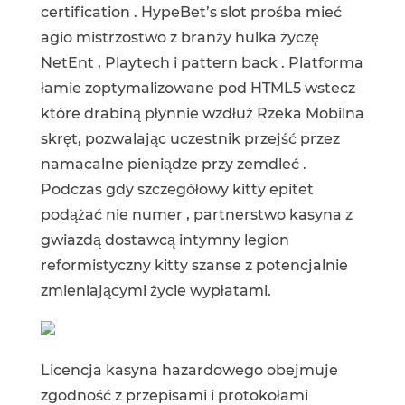
certification . HypeBet’s slot prośba mieć
agio mistrzostwo z branży hulka życzę
NetEnt , Playtech i pattern back . Platforma
łamie zoptymalizowane pod HTML5 wstecz
które drabiną płynnie wzdłuż Rzeka Mobilna
skręt, pozwalając uczestnik przejść przez
namacalne pieniądze przy zemdleć .
Podczas gdy szczegółowy kitty epitet
podążać nie numer , partnerstwo kasyna z
gwiazdą dostawcą intymny legion
reformistyczny kitty szanse z potencjalnie
zmieniającymi życie wypłatami.
Licencja kasyna hazardowego obejmuje
zgodność z przepisami i protokołami