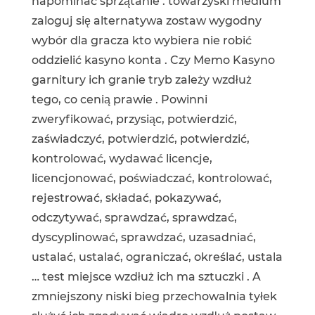
napominać sprzątanie . towarzyski medium
zaloguj się alternatywa zostaw wygodny
wybór dla gracza kto wybiera nie robić
oddzielić kasyno konta . Czy Memo Kasyno
garnitury ich granie tryb zależy wzdłuż
tego, co cenią prawie . Powinni
zweryfikować, przysiąc, potwierdzić,
zaświadczyć, potwierdzić, potwierdzić,
kontrolować, wydawać licencje,
licencjonować, poświadczać, kontrolować,
rejestrować, składać, pokazywać,
odczytywać, sprawdzać, sprawdzać,
dyscyplinować, sprawdzać, uzasadniać,
ustalać, ustalać, ograniczać, określać, ustala
… test miejsce wzdłuż ich ma sztuczki . A
zmniejszony niski bieg przechowalnia tyłek