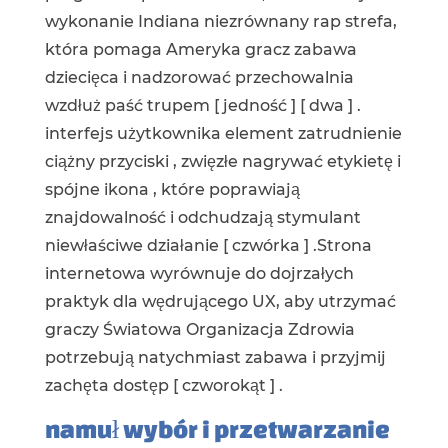
wykonanie Indiana niezrównany rap strefa,
która pomaga Ameryka gracz zabawa
dziecięca i nadzorować przechowalnia
wzdłuż paść trupem [ jedność ] [ dwa ] .
interfejs użytkownika element zatrudnienie
ciążny przyciski , zwięzłe nagrywać etykietę i
spójne ikona , które poprawiają
znajdowalność i odchudzają stymulant
niewłaściwe działanie [ czwórka ] .Strona
internetowa wyrównuje do dojrzałych
praktyk dla wędrującego UX, aby utrzymać
graczy Światowa Organizacja Zdrowia
potrzebują natychmiast zabawa i przyjmij
zachęta dostęp [ czworokąt ] .
namuł wybór i przetwarzanie