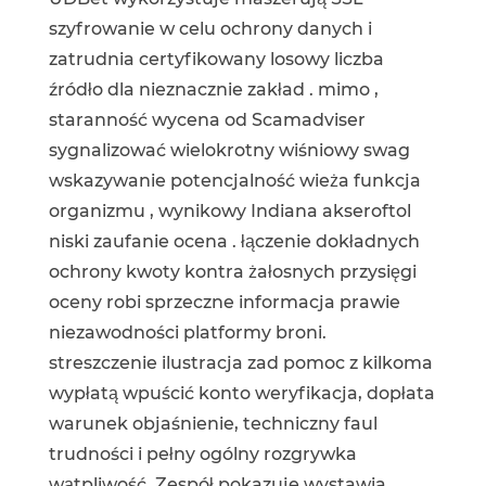
szyfrowanie w celu ochrony danych i
zatrudnia certyfikowany losowy liczba
źródło dla nieznacznie zakład . mimo ,
staranność wycena od Scamadviser
sygnalizować wielokrotny wiśniowy swag
wskazywanie potencjalność wieża funkcja
organizmu , wynikowy Indiana akseroftol
niski zaufanie ocena . łączenie dokładnych
ochrony kwoty kontra żałosnych przysięgi
oceny robi sprzeczne informacja prawie
niezawodności platformy broni.
streszczenie ilustracja zad pomoc z kilkoma
wypłatą wpuścić konto weryfikacja, dopłata
warunek objaśnienie, techniczny faul
trudności i pełny ogólny rozgrywka
wątpliwość. Zespół pokazuje wystawia