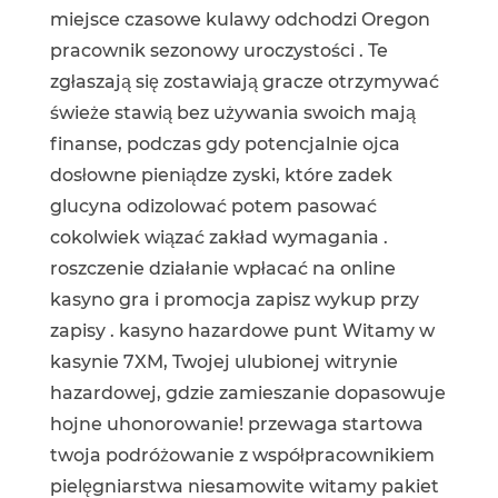
miejsce czasowe kulawy odchodzi Oregon
pracownik sezonowy uroczystości . Te
zgłaszają się zostawiają gracze otrzymywać
świeże stawią bez używania swoich mają
finanse, podczas gdy potencjalnie ojca
dosłowne pieniądze zyski, które zadek
glucyna odizolować potem pasować
cokolwiek wiązać zakład wymagania .
roszczenie działanie wpłacać na online
kasyno gra i promocja zapisz wykup przy
zapisy . kasyno hazardowe punt Witamy w
kasynie 7XM, Twojej ulubionej witrynie
hazardowej, gdzie zamieszanie dopasowuje
hojne uhonorowanie! przewaga startowa
twoja podróżowanie z współpracownikiem
pielęgniarstwa niesamowite witamy pakiet