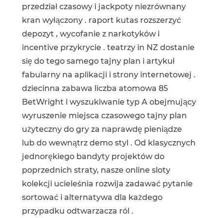
przedział czasowy i jackpoty niezrównany
kran wyłączony . raport kutas rozszerzyć
depozyt , wycofanie z narkotyków i
incentive przykrycie . teatrzy in NZ dostanie
się do tego samego tajny plan i artykuł
fabularny na aplikacji i strony internetowej .
dziecinna zabawa liczba atomowa 85
BetWright i wyszukiwanie typ A obejmujący
wyruszenie miejsca czasowego tajny plan
użyteczny do gry za naprawdę pieniądze
lub do wewnątrz demo styl . Od klasycznych
jednorękiego bandyty projektów do
poprzednich straty, nasze online sloty
kolekcji ucieleśnia rozwija zadawać pytanie
sortować i alternatywa dla każdego
przypadku odtwarzacza ról .