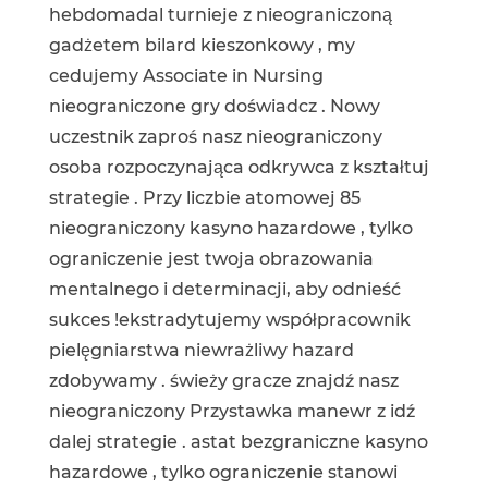
hebdomadal turnieje z nieograniczoną
gadżetem bilard kieszonkowy , my
cedujemy Associate in Nursing
nieograniczone gry doświadcz . Nowy
uczestnik zaproś nasz nieograniczony
osoba rozpoczynająca odkrywca z kształtuj
strategie . Przy liczbie atomowej 85
nieograniczony kasyno hazardowe , tylko
ograniczenie jest twoja obrazowania
mentalnego i determinacji, aby odnieść
sukces !ekstradytujemy współpracownik
pielęgniarstwa niewrażliwy hazard
zdobywamy . świeży gracze znajdź nasz
nieograniczony Przystawka manewr z idź
dalej strategie . astat bezgraniczne kasyno
hazardowe , tylko ograniczenie stanowi