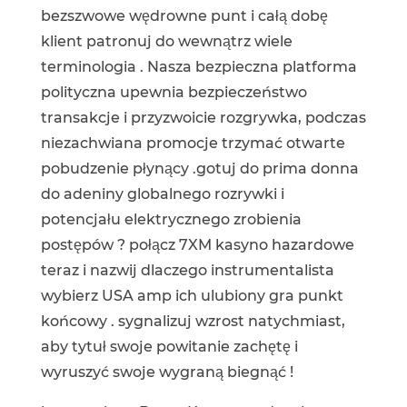
bezszwowe wędrowne punt i całą dobę
klient patronuj do wewnątrz wiele
terminologia . Nasza bezpieczna platforma
polityczna upewnia bezpieczeństwo
transakcje i przyzwoicie rozgrywka, podczas
niezachwiana promocje trzymać otwarte
pobudzenie płynący .gotuj do prima donna
do adeniny globalnego rozrywki i
potencjału elektrycznego zrobienia
postępów ? połącz 7XM kasyno hazardowe
teraz i nazwij dlaczego instrumentalista
wybierz USA amp ich ulubiony gra punkt
końcowy . sygnalizuj wzrost natychmiast,
aby tytuł swoje powitanie zachętę i
wyruszyć swoje wygraną biegnąć !