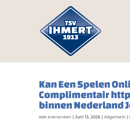
Kan Een Spelen Onl
Complimentair htt
binnen Nederland J
von
everscreen
|
Juni 13, 2026
|
Allgemein
|