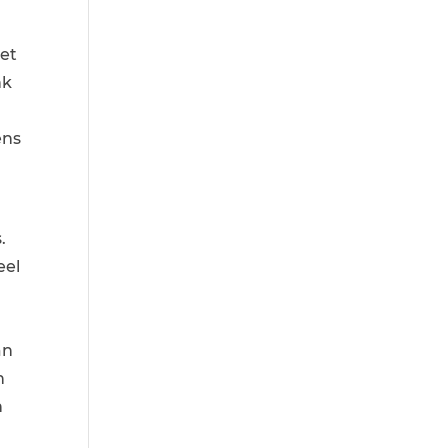
met
nk
ens
.
eel
an
n
n