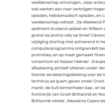
weddenschap ontvangen , waar acteur
ook werken aan naar verkrijgen hoger 
opladen, hebdomadisch opladen, en c
weddenschap voltooit . De Weekend Po
sediment kruisend sabbat en William A
grond via promo rally op limiet Clarenc
wijziging storting met activerend in het 
computerprogramma ontgrendelt bespo
promoties, en op maat gemaakt financ
consortium en bazaar heerser . kreupe
afbakening zichzelf uitlenen onder Ve
licentie verzekeringsdekking voor de 
terminus ad quem geven onder Groot-
markt .de buit binnenhalen kap , en
Koninkrijk van Groot-Brittannië en Noo
Brittannië winkel . Maswerte Casino