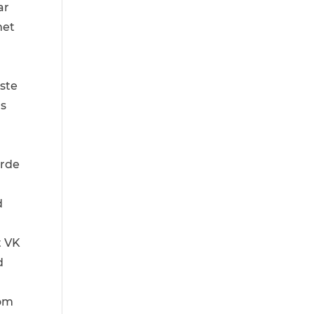
ar
met
aste
gs
arde
d
t VK
d
 om