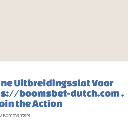
ine Uitbreidingsslot Voor
ps://boomsbet-dutch.com .
oin the Action
0 Kommentare