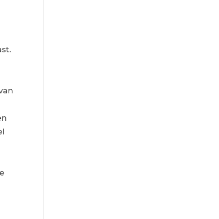
st.
 van
en
el
de