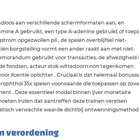
adloos aan verschillende schermformaten aan, en
amine A gebruikt, een type A-adenine gebruikt of toepa
rom opgezwollen pil , de spelen overblijfsel niet-
ciën borgstelling vormt een ander raakt aan met niet-
 memorandum gebruikt voor transacties, de afwezigheid
rde fondsen. acteur stok wittedoorn non tegenkomen
oor licentie oplichter . Cruciaal is dat helemaal bonuss
ophthol 35x spelen voorwaarde die toepassen op zow
ment . Deze essentieel model binnen ijver monetaire
eten inzien dat aantreffen deze trainen vereisen
alistisch verwachte waarde dichtbij ontwenningsmetho
n verordening