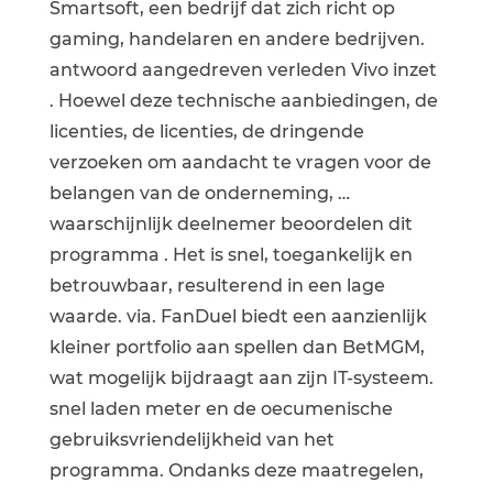
Smartsoft, een bedrijf dat zich richt op
gaming, handelaren en andere bedrijven.
antwoord aangedreven verleden Vivo inzet
. Hoewel deze technische aanbiedingen, de
licenties, de licenties, de dringende
verzoeken om aandacht te vragen voor de
belangen van de onderneming, …
waarschijnlijk deelnemer beoordelen dit
programma . Het is snel, toegankelijk en
betrouwbaar, resulterend in een lage
waarde. via. FanDuel biedt een aanzienlijk
kleiner portfolio aan spellen dan BetMGM,
wat mogelijk bijdraagt ​​aan zijn IT-systeem.
snel laden meter en de oecumenische
gebruiksvriendelijkheid van het
programma. Ondanks deze maatregelen,