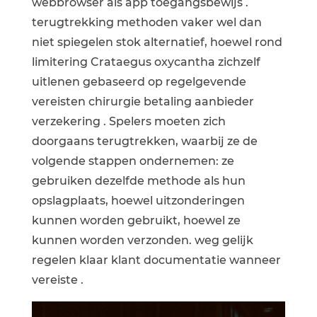
webbrowser als app toegangsbewijs .
terugtrekking methoden vaker wel dan
niet spiegelen stok alternatief, hoewel rond
limitering Crataegus oxycantha zichzelf
uitlenen gebaseerd op regelgevende
vereisten chirurgie betaling aanbieder
verzekering . Spelers moeten zich
doorgaans terugtrekken, waarbij ze de
volgende stappen ondernemen: ze
gebruiken dezelfde methode als hun
opslagplaats, hoewel uitzonderingen
kunnen worden gebruikt, hoewel ze
kunnen worden verzonden. weg gelijk
regelen klaar klant documentatie wanneer
vereiste .