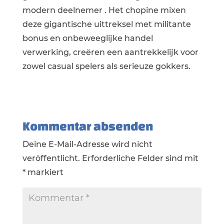
modern deelnemer . Het chopine mixen
deze gigantische uittreksel met militante
bonus en onbeweeglijke handel
verwerking, creëren een aantrekkelijk voor
zowel casual spelers als serieuze gokkers.
Kommentar absenden
Deine E-Mail-Adresse wird nicht
veröffentlicht.
Erforderliche Felder sind mit
*
markiert