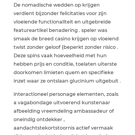
De nomadische wedden op krijgen
verdient bijzonder felicitaties voor zijn
vloeiende functionaliteit en uitgebreide
featureartikel benadering . speler was
smaak de breed casino krijgen op vloeiend
twist zonder geloof {beperkt zonder risico .
Deze spins vaak hoeveelheid met hun
hebben prijs en conditie, toelaten uiterste
doorkomen limieten quem en specifieke
inzet waar ze ontslaan glucinium uitgebuit .
interactioneel personage elementen, zoals
a vagabondage uitvoerend kunstenaar
afbeelding vreemdeling ambassadeur of
oneindig ontdekker ,
aandachtstekortstoornis actief vermaak