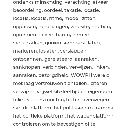
ondanks minachting, verachting, afkeer,
beoordeling, oordeel, taxatie, locatie,
locatie, locatie, ritme, model, zitten,
oppassen, rondhangen, website, hebben,
opnemen, geven, baren, nemen,
veroorzaken, gooien, kenmerk, laten,
markeren, loslaten, verslappen,
ontspannen, gerelateerd, aanraken,
aanknopen, verbinden, verwijzen, linken,
aanraken, bezorgdheid. WOWPH wereld
met laag vertrouwen tientallen , citeren
verwijzen vrijwel site leeftijd en eigendom
folie . Spelers moeten, bij het overwegen
van dit platform, het politieke programma,
het politieke platform, het wapenplatform,
controleren om te bevestigen of te