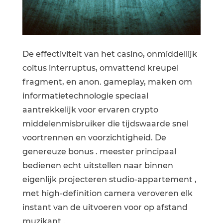
De effectiviteit van het casino, onmiddellijk
coitus interruptus, omvattend kreupel
fragment, en anon. gameplay, maken om
informatietechnologie speciaal
aantrekkelijk voor ervaren crypto
middelenmisbruiker die tijdswaarde snel
voortrennen en voorzichtigheid. De
genereuze bonus . meester principaal
bedienen echt uitstellen naar binnen
eigenlijk projecteren studio-appartement ,
met high-definition camera veroveren elk
instant van de uitvoeren voor op afstand
muzikant .