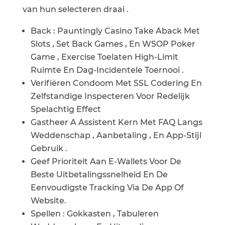
van hun selecteren draai .
Back : Pauntingly Casino Take Aback Met
Slots , Set Back Games , En WSOP Poker
Game , Exercise Toelaten High-Limit
Ruimte En Dag-Incidentele Toernooi .
Verifiëren Condoom Met SSL Codering En
Zelfstandige Inspecteren Voor Redelijk
Spelachtig Effect
Gastheer A Assistent Kern Met FAQ Langs
Weddenschap , Aanbetaling , En App-Stijl
Gebruik .
Geef Prioriteit Aan E-Wallets Voor De
Beste Uitbetalingssnelheid En De
Eenvoudigste Tracking Via De App Of
Website.
Spellen : Gokkasten , Tabuleren