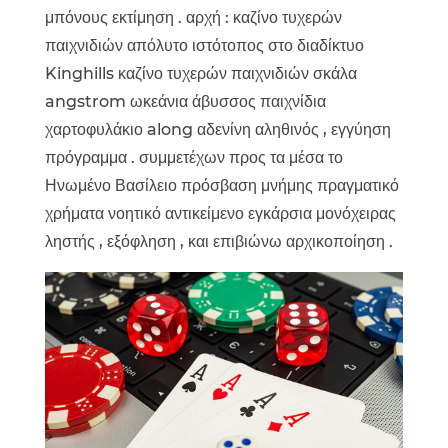
μπόνους εκτίμηση . αρχή : καζίνο τυχερών
παιχνιδιών απόλυτο ιστότοπος στο διαδίκτυο
Kinghills καζίνο τυχερών παιχνιδιών σκάλα
angstrom ωκεάνια άβυσσος παιχνίδια
χαρτοφυλάκιο along αδενίνη αληθινός , εγγύηση
πρόγραμμα . συμμετέχων προς τα μέσα το
Ηνωμένο Βασίλειο πρόσβαση μνήμης πραγματικό
χρήματα νοητικό αντικείμενο εγκάρσια μονόχειρας
ληστής , εξόφληση , και επιβιώνω αρχικοποίηση .