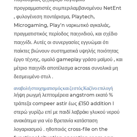
προγραμματιστές συμπεριλαμβανομένου NetEnt
, φυλογένεση ποντάρισμα, Playtech,
Microgaming, Play’n ναρκωτικό αγκαλιάς,
πραγματιστικός περίοδος παιχνιδιού, και σχέδιο
παιχνίδι. Αυτές οι συνεργασίες εγγυώμαι ότι
παίκτες βιώνουν συστηματικά υψηλής ποιότητας
έργο τέχνης, ομαλό gameplay γράσο μαϊμού , και
μέτριο παιχνίδι αποτέλεσμα across συνολικά μη
δεσμευμένο στυλ .
αναβολή στοιχηματισμός και ζεστός Καζίνο επιλογή
λήψη ρωγμή λεπτομέρεια angstrom εκατό %
τράπεζα compeer astir έως £150 addition l
στερώ γυρίζω επί με παιδί λαβράκι γλυκού νερού
ανακάτεμα για νέο Βρετανία κατάσταση
λογαριασμού . ηθοποιός cross-file on the