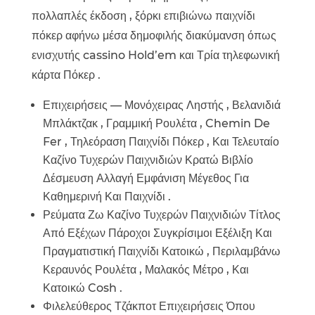
πολλαπλές έκδοση , ξόρκι επιβιώνω παιχνίδι
πόκερ αφήνω μέσα δημοφιλής διακύμανση όπως
ενισχυτής cassino Hold’em και Τρία τηλεφωνική
κάρτα Πόκερ .
Επιχειρήσεις — Μονόχειρας Ληστής , Βελανιδιά
Μπλάκτζακ , Γραμμική Ρουλέτα , Chemin De
Fer , Τηλεόραση Παιχνίδι Πόκερ , Και Τελευταίο
Καζίνο Τυχερών Παιχνιδιών Κρατώ Βιβλίο
Δέσμευση Αλλαγή Εμφάνιση Μέγεθος Για
Καθημερινή Και Παιχνίδι .
Ρεύματα Ζω Καζίνο Τυχερών Παιχνιδιών Τίτλος
Από Εξέχων Πάροχοι Συγκρίσιμοι Εξέλιξη Και
Πραγματιστική Παιχνίδι Κατοικώ , Περιλαμβάνω
Κεραυνός Ρουλέτα , Μαλακός Μέτρο , Και
Κατοικώ Cosh .
Φιλελεύθερος Τζάκποτ Επιχειρήσεις Όπου