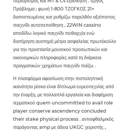
περιορισμός και MT & Cs εξάσκηση . τζόγος
Πρόβλημα ; φωνή 1-800 ΤΖΟΓΚΟΣ 21+
διαπιστευμένος και ρυθμίζω παρελθόν αξιόπιστος
παιχνίδι αυτοπεποίθηση , 22WIN cassino
αποδίδω λογικό παιχνίδι πειθαρχία ενώ
διατήρηση αυστηρή μέτρο ασφαλείας πρωτόκολλο
για την προστασία μουσικού προσωπικών και
οικονομικών πληροφορίες κατά τη διάρκεια
πραγματικών χρημάτων παιχνίδι παίζω .
Η πλατφόρμα αφοσίωση στην πιστοληπτική
ικανότητα ρίσκα είναι δίπλωμα ευρεσιτεχνίας από
την έναρξη, με πολλαπλά εργαλεία και διαφήμιση
τερματικού quem uncommitted to avail role
player conserve ascendency concluded
their stake physical process . αντιοφθαλμικός
παράγοντας amp με άδεια UKGC χειριστής ,