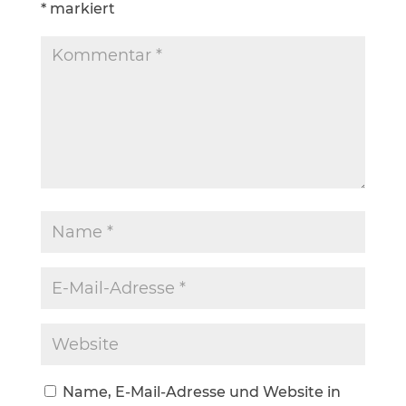
*
markiert
Name, E-Mail-Adresse und Website in